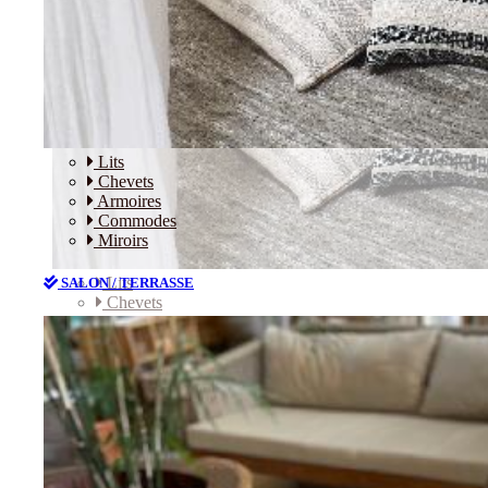
Lits
Chevets
Armoires
Commodes
Miroirs
Lits
SALON / TERRASSE
Chevets
Armoires
Commodes
Miroirs
SALON / TERRASSE