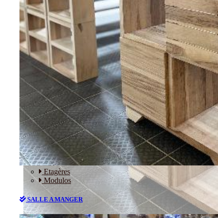
RANGEMENT
Etagères
Modulos
SALLE A MANGER