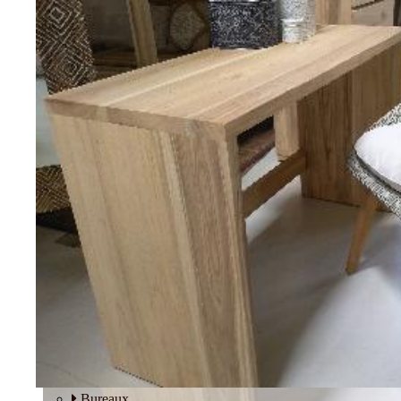
Tables basses
Fauteuils
BUREAU
Bureaux