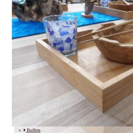
Etagères
Modulos
SALLE A MANGER
Buffets