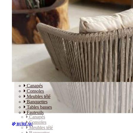
Canapés
Consoles
Meubles télé
Banquettes
Tables basses
Fauteuils
Canapés
Consoles
BUREAU
Meubles télé
Banquettes