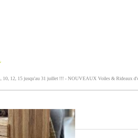
5 jusqu'au 31 juillet !!! - NOUVEAUX Voiles & Rideaux d'ombrag