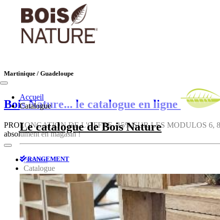
Martinique / Guadeloupe
Accueil
Bois Nature
... le catalogue en ligne
Catalogue
Le catalogue de Bois Nature
PROLONGATION DE L'OFFRE -15% SUR LES MODULOS 6, 8, 10, 12, 1
absolument en magasin !
RANGEMENT
Accueil
Catalogue
Le catalogue de Bois Nature