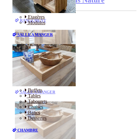
Etagères
RANGEMENT
Modulos
SALLE A MANGER
Etagères
Modulos
Buffets
SALLE A MANGER
Tables
Tabourets
Chaises
Bancs
Dessertes
CHAMBRE