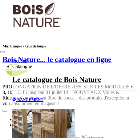
Martinique / Guadeloupe
Bois Nature
... le catalogue en ligne
Accueil
Catalogue
Le catalogue de Bois Nature
PROLONGATION DE L'OFFRE -15% SUR LES MODULOS 6,
8, 10, 12, 15 jusqu'au 31 juillet !!! - NOUVEAUX Voiles &
Rideaux d'ombrage en fibre de coco… des produits d'exception à
RANGEMENT
voir absolument en magasin !
Accueil
Catalogue
Le catalogue de Bois Nature