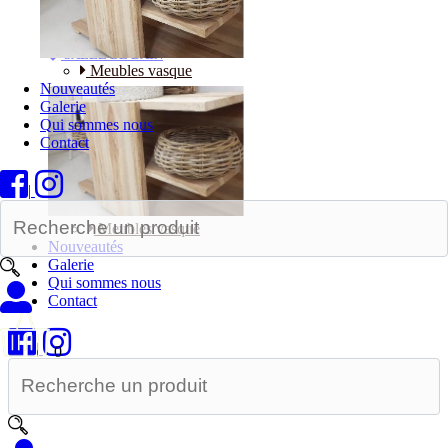
Bureaux
SALLE DE BAIN
Meubles vasque
Nouveautés
Galerie
Qui sommes nous
Contact
|
Meubles vasque
Nouveautés
Galerie
Qui sommes nous
Contact
|
0