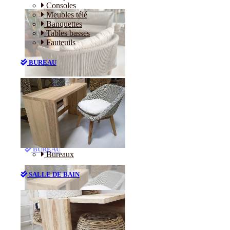
Consoles
Meubles télé
Banquettes
Tables basses
Fauteuils
BUREAU
Canapés
Consoles
Meubles télé
Banquettes
Tables basses
Fauteuils
BUREAU
Bureaux
SALLE DE BAIN