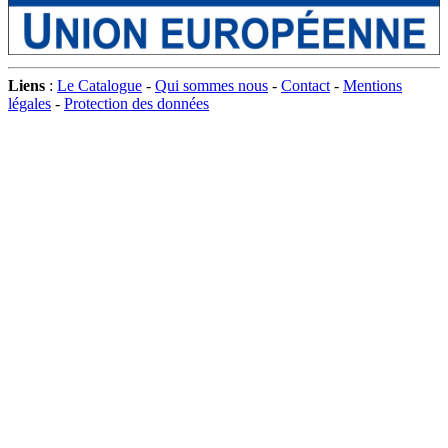
Liens
:
Le Catalogue
-
Qui sommes nous
-
Contact
-
Mentions
légales
-
Protection des données