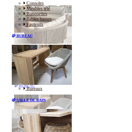
Consoles
Meubles télé
Banquettes
Tables basses
Fauteuils
BUREAU
Canapés
Consoles
Meubles télé
Banquettes
Tables basses
Fauteuils
BUREAU
Bureaux
SALLE DE BAIN