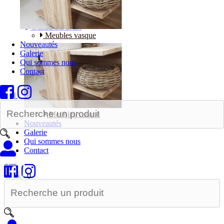
Bureaux
SALLE DE BAIN
Meubles vasque
Nouveautés
Galerie
Qui sommes nous
Contact
|
Meubles vasque
Nouveautés
Galerie
Qui sommes nous
Contact
|
0