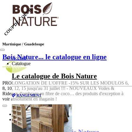
COUP DE COEUR
Martinique / Guadeloupe
Bois Nature
... le catalogue en ligne
Accueil
Catalogue
Le catalogue de Bois Nature
PROLONGATION DE L'OFFRE -15% SUR LES MODULOS 6,
8, 10, 12, 15 jusqu'au 31 juillet !!! - NOUVEAUX Voiles &
Rideaux d'ombrage en fibre de coco… des produits d'exception à
RANGEMENT
voir absolument en magasin !
Accueil
Catalogue
Le catalogue de Bois Nature