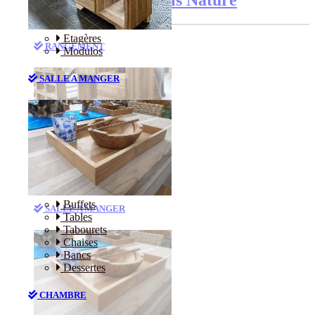
Etagères
RANGEMENT
Modulos
SALLE A MANGER
Etagères
Modulos
Buffets
SALLE A MANGER
Tables
Tabourets
Chaises
Bancs
Dessertes
CHAMBRE