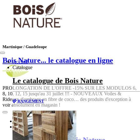
Martinique / Guadeloupe
Bois Nature
... le catalogue en ligne
Accueil
Catalogue
Le catalogue de Bois Nature
PROLONGATION DE L'OFFRE -15% SUR LES MODULOS 6,
8, 10, 12, 15 jusqu'au 31 juillet !!! - NOUVEAUX Voiles &
Rideaux d'ombrage en fibre de coco… des produits d'exception à
RANGEMENT
voir absolument en magasin !
Accueil
Catalogue
Le catalogue de Bois Nature