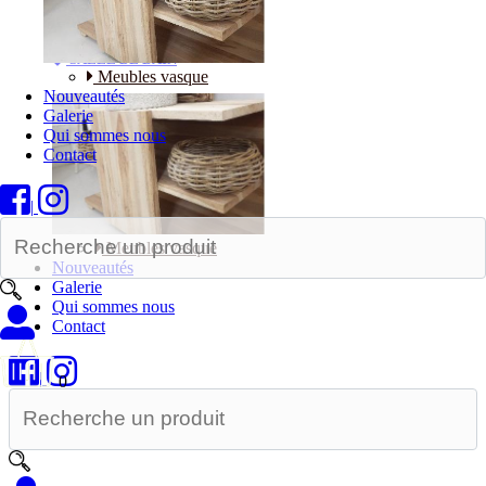
Bureaux
SALLE DE BAIN
Meubles vasque
Nouveautés
Galerie
Qui sommes nous
Contact
|
Meubles vasque
Nouveautés
Galerie
Qui sommes nous
Contact
|
0