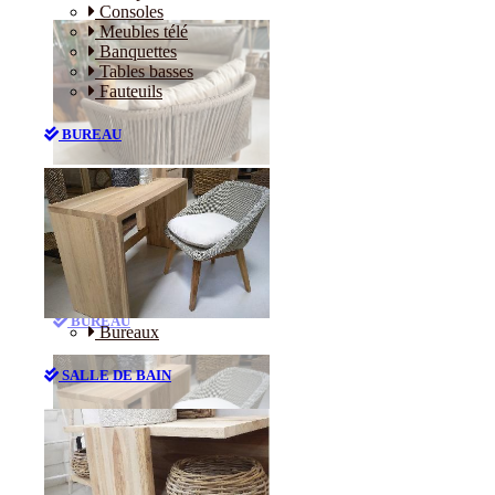
Consoles
Meubles télé
Banquettes
Tables basses
Fauteuils
BUREAU
Canapés
Consoles
Meubles télé
Banquettes
Tables basses
Fauteuils
BUREAU
Bureaux
SALLE DE BAIN