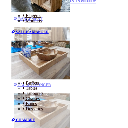
Etagères
RANGEMENT
Modulos
SALLE A MANGER
Etagères
Modulos
Buffets
SALLE A MANGER
Tables
Tabourets
Chaises
Bancs
Dessertes
CHAMBRE