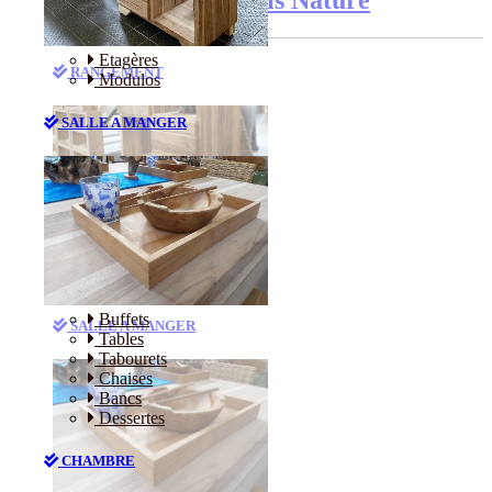
Etagères
RANGEMENT
Modulos
SALLE A MANGER
Etagères
Modulos
Buffets
SALLE A MANGER
Tables
Tabourets
Chaises
Bancs
Dessertes
CHAMBRE