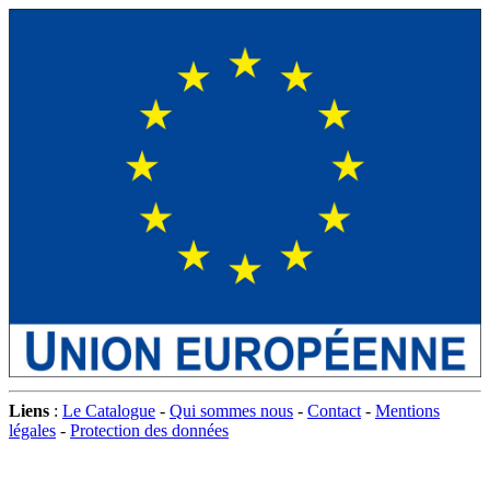
Liens
:
Le Catalogue
-
Qui sommes nous
-
Contact
-
Mentions
légales
-
Protection des données