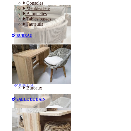
Consoles
Meubles télé
Banquettes
Tables basses
Fauteuils
BUREAU
Canapés
Consoles
Meubles télé
Banquettes
Tables basses
Fauteuils
BUREAU
Bureaux
SALLE DE BAIN