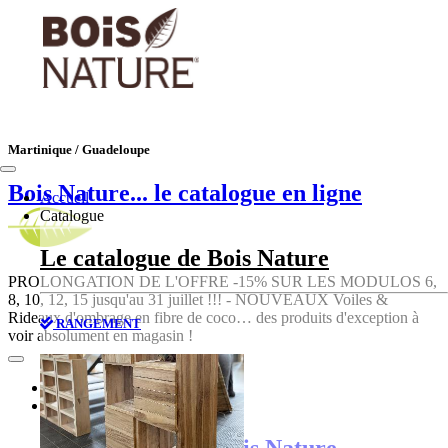
Martinique / Guadeloupe
Bois Nature
... le catalogue en ligne
Accueil
Catalogue
Le catalogue de Bois Nature
PROLONGATION DE L'OFFRE -15% SUR LES MODULOS 6,
8, 10, 12, 15 jusqu'au 31 juillet !!! - NOUVEAUX Voiles &
Rideaux d'ombrage en fibre de coco… des produits d'exception à
RANGEMENT
voir absolument en magasin !
Accueil
Catalogue
Le catalogue de Bois Nature