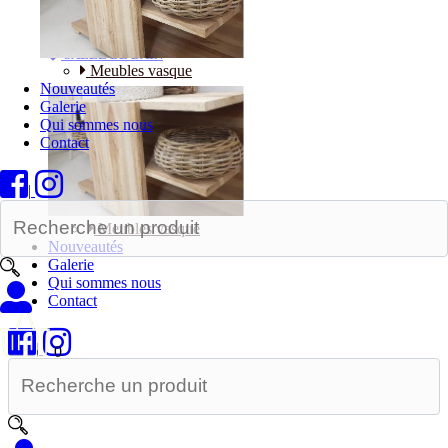
Bureaux
SALLE DE BAIN
Meubles vasque
Nouveautés
Galerie
Qui sommes nous
Contact
|
Meubles vasque
Nouveautés
Galerie
Qui sommes nous
Contact
|
0