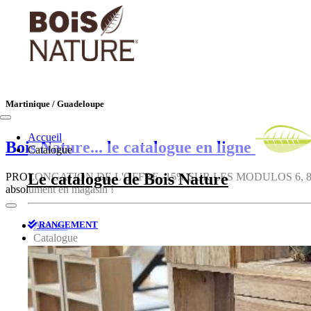
Martinique / Guadeloupe
Accueil
Bois Nature
... le catalogue en ligne
Catalogue
Le catalogue de Bois Nature
PROLONGATION DE L'OFFRE -15% SUR LES MODULOS 6, 8, 10, 12, 1
absolument en magasin !
RANGEMENT
Accueil
Catalogue
Le catalogue de Bois Nature