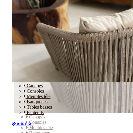
Canapés
Consoles
Meubles télé
Banquettes
Tables basses
Fauteuils
Canapés
Consoles
BUREAU
Meubles télé
Banquettes