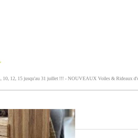
5 jusqu'au 31 juillet !!! - NOUVEAUX Voiles & Rideaux d'ombrag