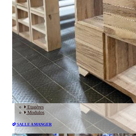
RANGEMENT
Etagères
Modulos
SALLE A MANGER