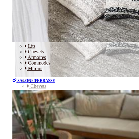
Lits
Chevets
Armoires
Commodes
Miroirs
Lits
SALON / TERRASSE
Chevets
Armoires
Commodes
Miroirs
SALON / TERRASSE