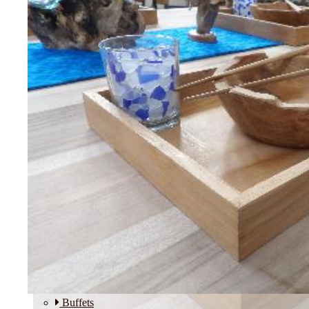
Etagères
Modulos
SALLE A MANGER
Buffets