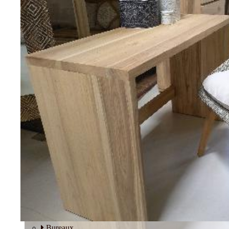
Tables basses
Fauteuils
BUREAU
Bureaux