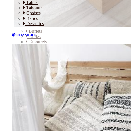
Tables
Tabourets
Chaises
Bancs
Dessertes
Buffets
CHAMBRE
Tables
Tabourets
Chaises
Bancs
Dessertes
CHAMBRE