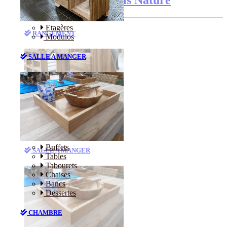
Etagères
RANGEMENT
Modulos
SALLE A MANGER
Etagères
Modulos
Buffets
SALLE A MANGER
Tables
Tabourets
Chaises
Bancs
Dessertes
CHAMBRE