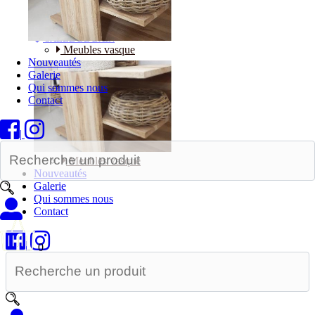
Bureaux
SALLE DE BAIN
Meubles vasque
Nouveautés
Galerie
Qui sommes nous
Contact
|
Meubles vasque
Nouveautés
Galerie
Qui sommes nous
Contact
|
0