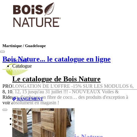
Martinique / Guadeloupe
Bois Nature
... le catalogue en ligne
Accueil
Catalogue
Le catalogue de Bois Nature
PROLONGATION DE L'OFFRE -15% SUR LES MODULOS 6,
8, 10, 12, 15 jusqu'au 31 juillet !!! - NOUVEAUX Voiles &
Rideaux d'ombrage en fibre de coco… des produits d'exception à
RANGEMENT
voir absolument en magasin !
Accueil
Catalogue
Le catalogue de Bois Nature