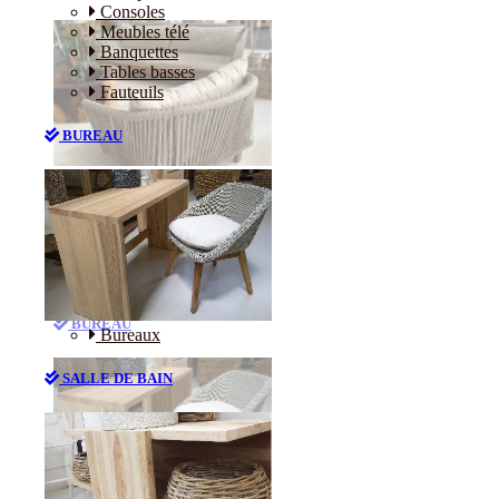
Consoles
Meubles télé
Banquettes
Tables basses
Fauteuils
BUREAU
Canapés
Consoles
Meubles télé
Banquettes
Tables basses
Fauteuils
BUREAU
Bureaux
SALLE DE BAIN