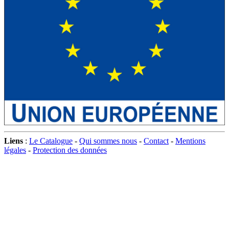
Liens
:
Le Catalogue
-
Qui sommes nous
-
Contact
-
Mentions
légales
-
Protection des données