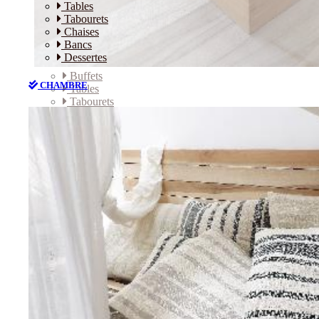
Tables
Tabourets
Chaises
Bancs
Dessertes
Buffets
CHAMBRE
Tables
Tabourets
Chaises
Bancs
Dessertes
CHAMBRE