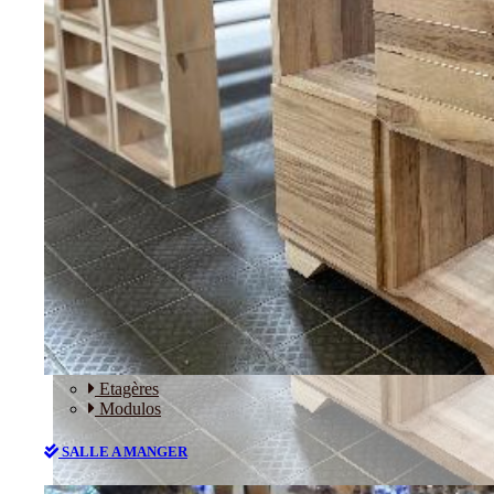
RANGEMENT
Etagères
Modulos
SALLE A MANGER