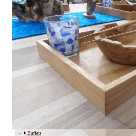
Etagères
Modulos
SALLE A MANGER
Buffets