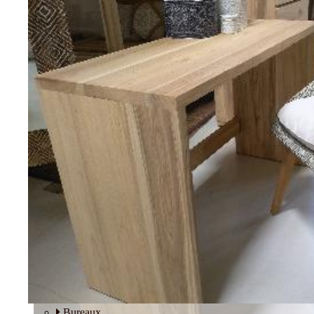
Tables basses
Fauteuils
BUREAU
Bureaux