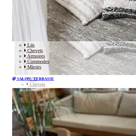
Lits
Chevets
Armoires
Commodes
Miroirs
Lits
SALON / TERRASSE
Chevets
Armoires
Commodes
Miroirs
SALON / TERRASSE