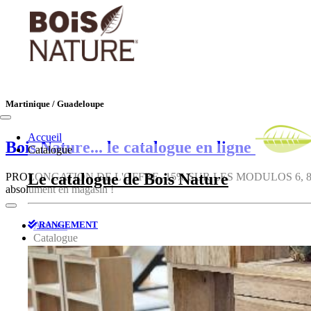
Martinique / Guadeloupe
Accueil
Bois Nature
... le catalogue en ligne
Catalogue
Le catalogue de Bois Nature
PROLONGATION DE L'OFFRE -15% SUR LES MODULOS 6, 8, 10, 12, 1
absolument en magasin !
RANGEMENT
Accueil
Catalogue
Le catalogue de Bois Nature