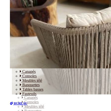
Canapés
Consoles
Meubles télé
Banquettes
Tables basses
Fauteuils
Canapés
Consoles
BUREAU
Meubles télé
Banquettes