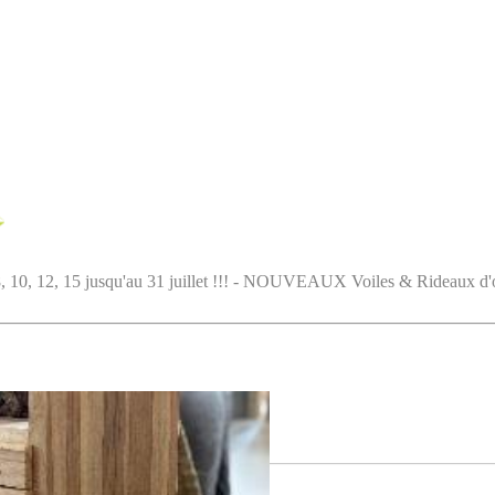
5 jusqu'au 31 juillet !!! - NOUVEAUX Voiles & Rideaux d'ombrag