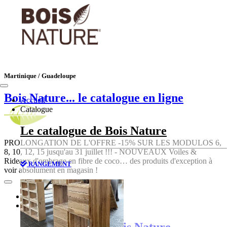
Martinique / Guadeloupe
Bois Nature
... le catalogue en ligne
Accueil
Catalogue
Le catalogue de Bois Nature
PROLONGATION DE L'OFFRE -15% SUR LES MODULOS 6,
8, 10, 12, 15 jusqu'au 31 juillet !!! - NOUVEAUX Voiles &
Rideaux d'ombrage en fibre de coco… des produits d'exception à
RANGEMENT
voir absolument en magasin !
Accueil
Catalogue
Le catalogue de Bois Nature