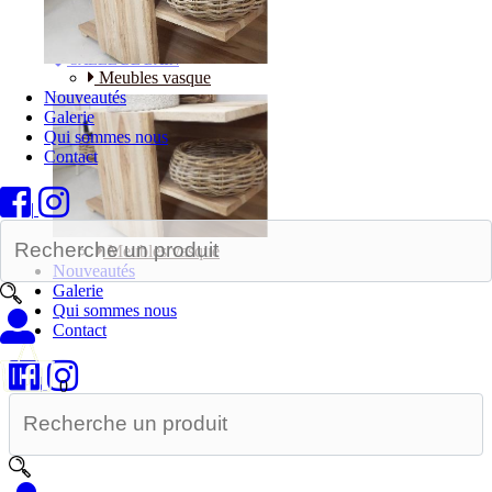
Bureaux
SALLE DE BAIN
Meubles vasque
Nouveautés
Galerie
Qui sommes nous
Contact
|
Meubles vasque
Nouveautés
Galerie
Qui sommes nous
Contact
|
0