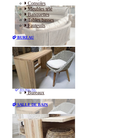
Consoles
Meubles télé
Banquettes
Tables basses
Fauteuils
BUREAU
Canapés
Consoles
Meubles télé
Banquettes
Tables basses
Fauteuils
BUREAU
Bureaux
SALLE DE BAIN