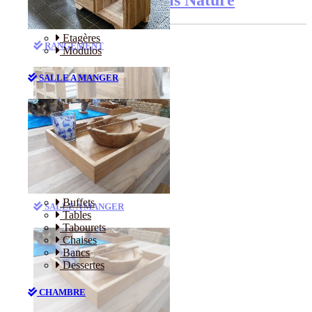
Etagères
RANGEMENT
Modulos
SALLE A MANGER
Etagères
Modulos
Buffets
SALLE A MANGER
Tables
Tabourets
Chaises
Bancs
Dessertes
CHAMBRE