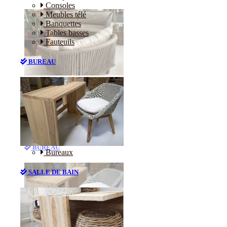
Consoles
Meubles télé
Banquettes
Tables basses
Fauteuils
BUREAU
Canapés
Consoles
Meubles télé
Banquettes
Tables basses
Fauteuils
BUREAU
Bureaux
SALLE DE BAIN