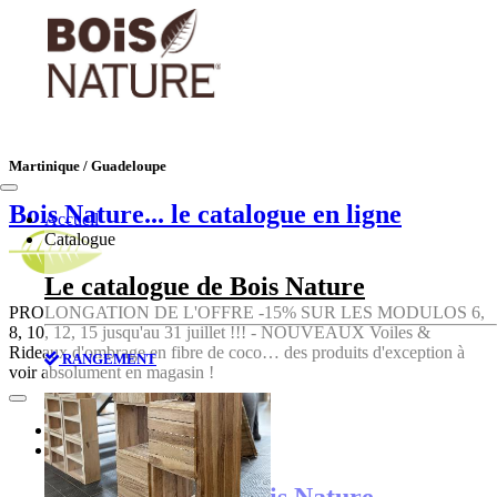
Martinique / Guadeloupe
Bois Nature
... le catalogue en ligne
Accueil
Catalogue
Le catalogue de Bois Nature
PROLONGATION DE L'OFFRE -15% SUR LES MODULOS 6,
8, 10, 12, 15 jusqu'au 31 juillet !!! - NOUVEAUX Voiles &
Rideaux d'ombrage en fibre de coco… des produits d'exception à
RANGEMENT
voir absolument en magasin !
Accueil
Catalogue
Le catalogue de Bois Nature