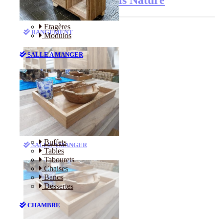
Etagères
RANGEMENT
Modulos
SALLE A MANGER
Etagères
Modulos
Buffets
SALLE A MANGER
Tables
Tabourets
Chaises
Bancs
Dessertes
CHAMBRE