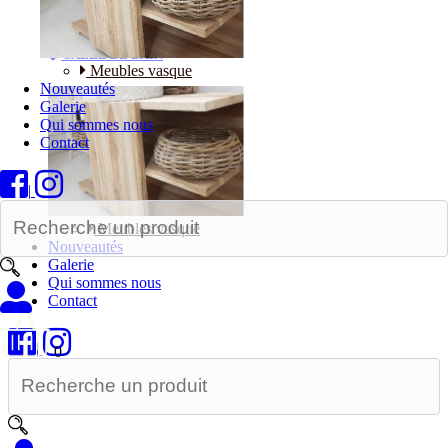
Bureaux
SALLE DE BAIN
Meubles vasque
Nouveautés
Galerie
Qui sommes nous
Contact
|
Meubles vasque
Nouveautés
Galerie
Qui sommes nous
Contact
|
0