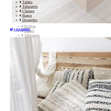
Tables
Tabourets
Chaises
Bancs
Dessertes
Buffets
CHAMBRE
Tables
Tabourets
Chaises
Bancs
Dessertes
CHAMBRE