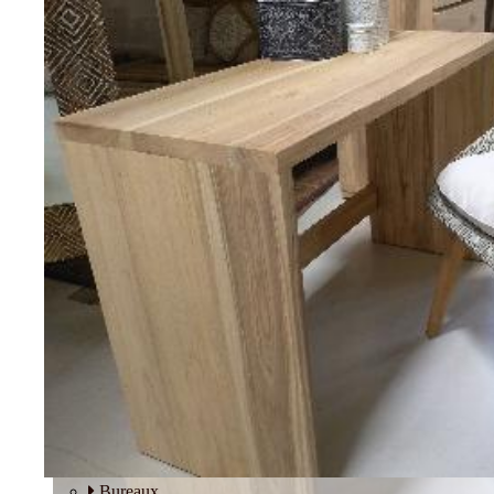
Tables basses
Fauteuils
BUREAU
Bureaux