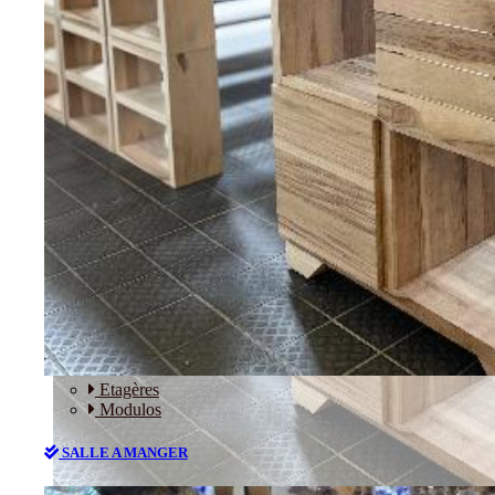
RANGEMENT
Etagères
Modulos
SALLE A MANGER