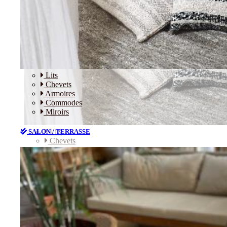
Lits
Chevets
Armoires
Commodes
Miroirs
Lits
SALON / TERRASSE
Chevets
Armoires
Commodes
Miroirs
SALON / TERRASSE