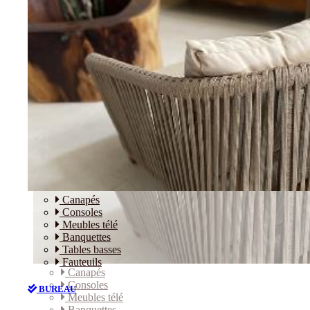
Canapés
Consoles
Meubles télé
Banquettes
Tables basses
Fauteuils
Canapés
Consoles
BUREAU
Meubles télé
Banquettes