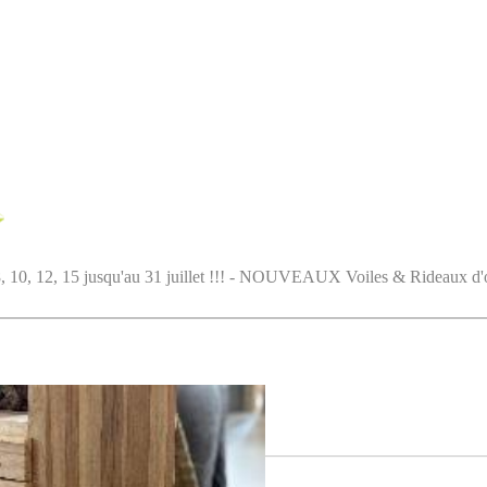
5 jusqu'au 31 juillet !!! - NOUVEAUX Voiles & Rideaux d'ombrag