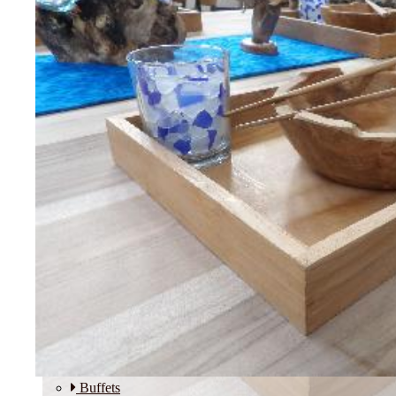
Etagères
Modulos
SALLE A MANGER
Buffets