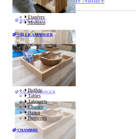
Etagères
RANGEMENT
Modulos
SALLE A MANGER
Etagères
Modulos
Buffets
SALLE A MANGER
Tables
Tabourets
Chaises
Bancs
Dessertes
CHAMBRE