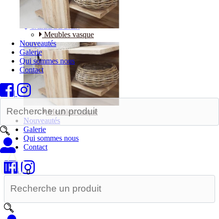
Bureaux
SALLE DE BAIN
Meubles vasque
Nouveautés
Galerie
Qui sommes nous
Contact
|
Meubles vasque
Nouveautés
Galerie
Qui sommes nous
Contact
|
0