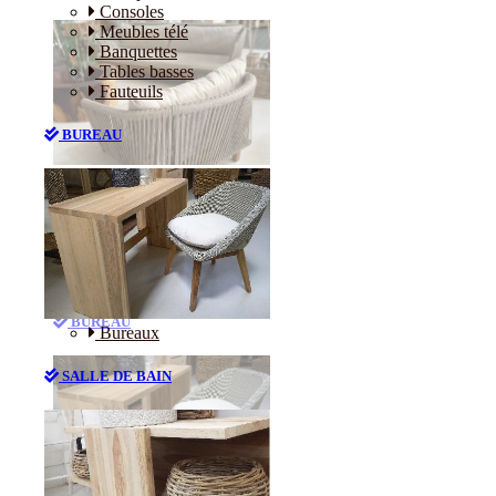
Consoles
Meubles télé
Banquettes
Tables basses
Fauteuils
BUREAU
Canapés
Consoles
Meubles télé
Banquettes
Tables basses
Fauteuils
BUREAU
Bureaux
SALLE DE BAIN