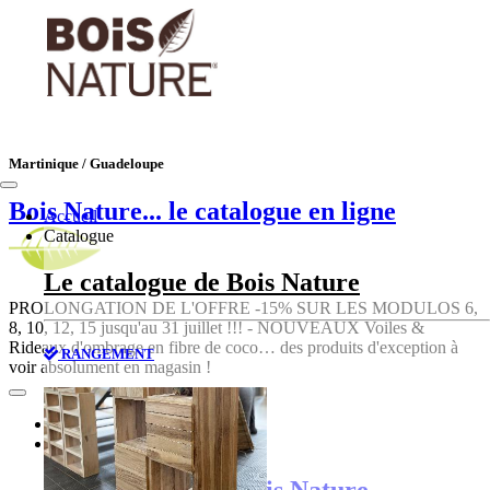
Martinique / Guadeloupe
Bois Nature
... le catalogue en ligne
Accueil
Catalogue
Le catalogue de Bois Nature
PROLONGATION DE L'OFFRE -15% SUR LES MODULOS 6,
8, 10, 12, 15 jusqu'au 31 juillet !!! - NOUVEAUX Voiles &
Rideaux d'ombrage en fibre de coco… des produits d'exception à
RANGEMENT
voir absolument en magasin !
Accueil
Catalogue
Le catalogue de Bois Nature