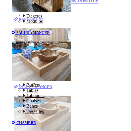
Etagères
RANGEMENT
Modulos
SALLE A MANGER
Etagères
Modulos
Buffets
SALLE A MANGER
Tables
Tabourets
Chaises
Bancs
Dessertes
CHAMBRE