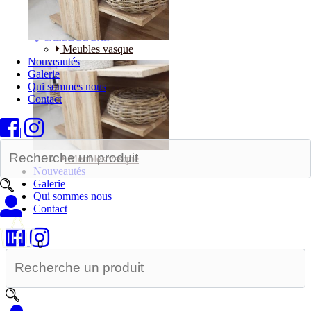
Bureaux
SALLE DE BAIN
Meubles vasque
Nouveautés
Galerie
Qui sommes nous
Contact
|
Meubles vasque
Nouveautés
Galerie
Qui sommes nous
Contact
|
0