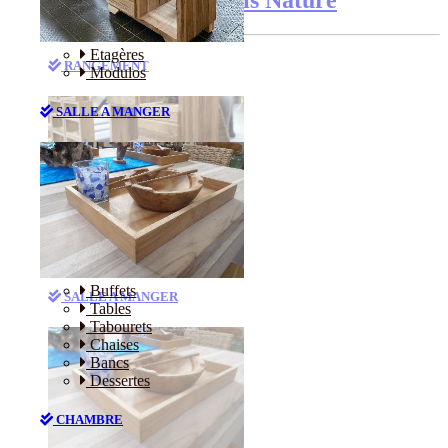
Etagères
RANGEMENT
Modulos
SALLE A MANGER
Etagères
Modulos
Buffets
SALLE A MANGER
Tables
Tabourets
Chaises
Bancs
Dessertes
CHAMBRE