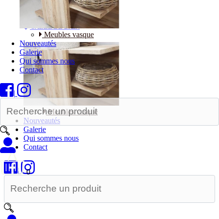
Bureaux
SALLE DE BAIN
Meubles vasque
Nouveautés
Galerie
Qui sommes nous
Contact
|
Meubles vasque
Nouveautés
Galerie
Qui sommes nous
Contact
|
0