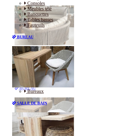
Consoles
Meubles télé
Banquettes
Tables basses
Fauteuils
BUREAU
Canapés
Consoles
Meubles télé
Banquettes
Tables basses
Fauteuils
BUREAU
Bureaux
SALLE DE BAIN