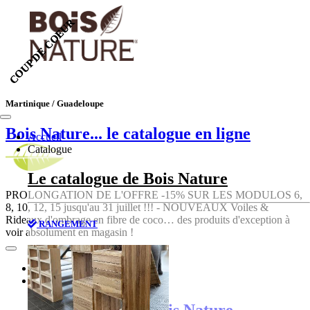
COUP DE COEUR
COUP DE COEUR
Martinique / Guadeloupe
Bois Nature
... le catalogue en ligne
Accueil
Catalogue
Le catalogue de Bois Nature
PROLONGATION DE L'OFFRE -15% SUR LES MODULOS 6,
8, 10, 12, 15 jusqu'au 31 juillet !!! - NOUVEAUX Voiles &
Rideaux d'ombrage en fibre de coco… des produits d'exception à
RANGEMENT
voir absolument en magasin !
Accueil
Catalogue
Le catalogue de Bois Nature