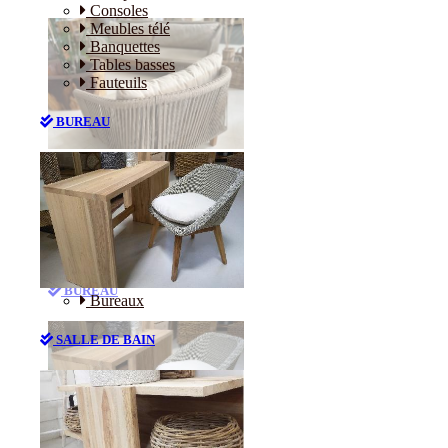
Consoles
Meubles télé
Banquettes
Tables basses
Fauteuils
BUREAU
Canapés
Consoles
Meubles télé
Banquettes
Tables basses
Fauteuils
BUREAU
Bureaux
SALLE DE BAIN