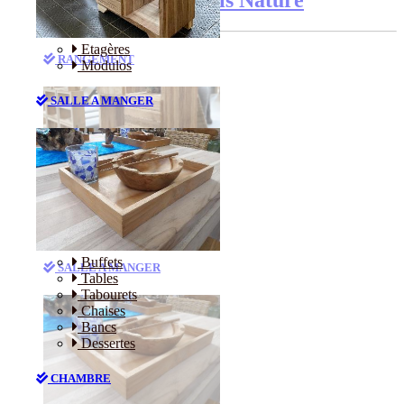
Etagères
RANGEMENT
Modulos
SALLE A MANGER
Etagères
Modulos
Buffets
SALLE A MANGER
Tables
Tabourets
Chaises
Bancs
Dessertes
CHAMBRE