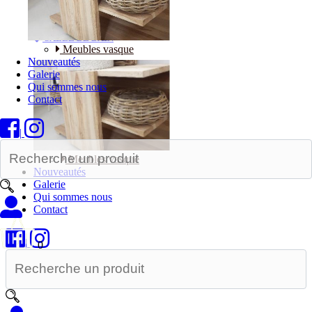
Bureaux
SALLE DE BAIN
Meubles vasque
Nouveautés
Galerie
Qui sommes nous
Contact
|
Meubles vasque
Nouveautés
Galerie
Qui sommes nous
Contact
|
0