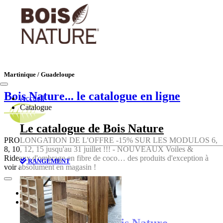
Martinique / Guadeloupe
Bois Nature
... le catalogue en ligne
Accueil
Catalogue
Le catalogue de Bois Nature
PROLONGATION DE L'OFFRE -15% SUR LES MODULOS 6,
8, 10, 12, 15 jusqu'au 31 juillet !!! - NOUVEAUX Voiles &
Rideaux d'ombrage en fibre de coco… des produits d'exception à
RANGEMENT
voir absolument en magasin !
Accueil
Catalogue
Le catalogue de Bois Nature