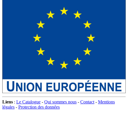
Liens
:
Le Catalogue
-
Qui sommes nous
-
Contact
-
Mentions
légales
-
Protection des données