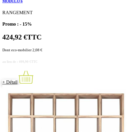
MODULO 6
RANGEMENT
Promo :
- 15%
424,92 €
TTC
Dont eco-mobilier 2,08 €
au lieu de : 499,90 €
TTC
+ Détail