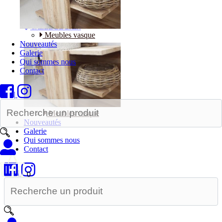
Bureaux
SALLE DE BAIN
Meubles vasque
Nouveautés
Galerie
Qui sommes nous
Contact
|
Meubles vasque
Nouveautés
Galerie
Qui sommes nous
Contact
|
0