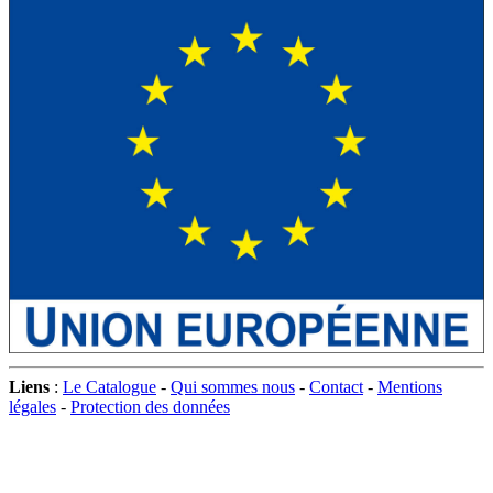
Liens
:
Le Catalogue
-
Qui sommes nous
-
Contact
-
Mentions
légales
-
Protection des données