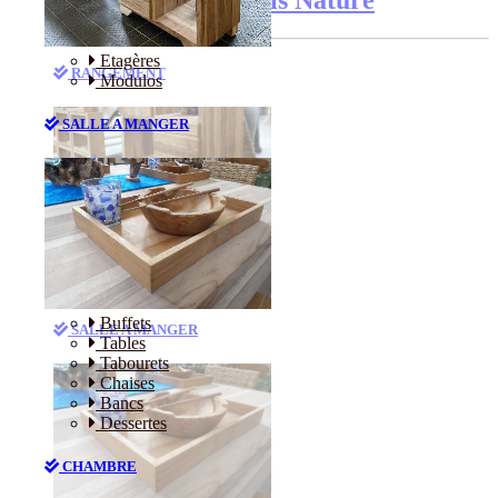
Etagères
RANGEMENT
Modulos
SALLE A MANGER
Etagères
Modulos
Buffets
SALLE A MANGER
Tables
Tabourets
Chaises
Bancs
Dessertes
CHAMBRE