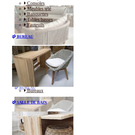
Consoles
Meubles télé
Banquettes
Tables basses
Fauteuils
BUREAU
Canapés
Consoles
Meubles télé
Banquettes
Tables basses
Fauteuils
BUREAU
Bureaux
SALLE DE BAIN