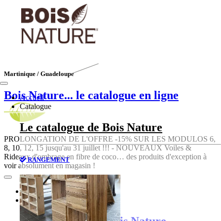
Martinique / Guadeloupe
Bois Nature
... le catalogue en ligne
Accueil
Catalogue
Le catalogue de Bois Nature
PROLONGATION DE L'OFFRE -15% SUR LES MODULOS 6,
8, 10, 12, 15 jusqu'au 31 juillet !!! - NOUVEAUX Voiles &
Rideaux d'ombrage en fibre de coco… des produits d'exception à
RANGEMENT
voir absolument en magasin !
Accueil
Catalogue
Le catalogue de Bois Nature