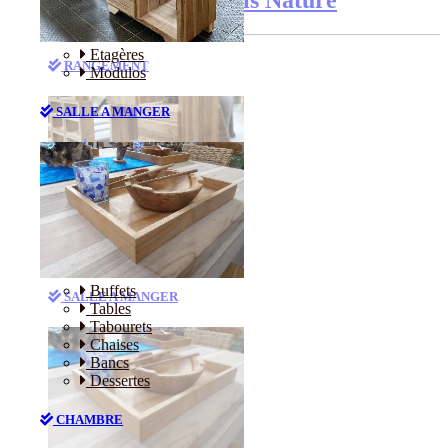
Etagères
RANGEMENT
Modulos
SALLE A MANGER
Etagères
Modulos
Buffets
SALLE A MANGER
Tables
Tabourets
Chaises
Bancs
Dessertes
CHAMBRE