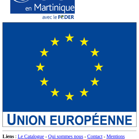
Liens
:
Le Catalogue
-
Qui sommes nous
-
Contact
-
Mentions