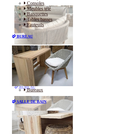
Consoles
Meubles télé
Banquettes
Tables basses
Fauteuils
BUREAU
Canapés
Consoles
Meubles télé
Banquettes
Tables basses
Fauteuils
BUREAU
Bureaux
SALLE DE BAIN