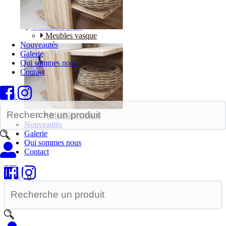
Bureaux
SALLE DE BAIN
Meubles vasque
Nouveautés
Galerie
Qui sommes nous
Contact
|
Meubles vasque
Nouveautés
Galerie
Qui sommes nous
Contact
|
0