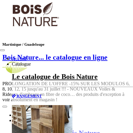
Martinique / Guadeloupe
Bois Nature
... le catalogue en ligne
Accueil
Catalogue
Le catalogue de Bois Nature
PROLONGATION DE L'OFFRE -15% SUR LES MODULOS 6,
8, 10, 12, 15 jusqu'au 31 juillet !!! - NOUVEAUX Voiles &
Rideaux d'ombrage en fibre de coco… des produits d'exception à
RANGEMENT
voir absolument en magasin !
Accueil
Catalogue
Le catalogue de Bois Nature