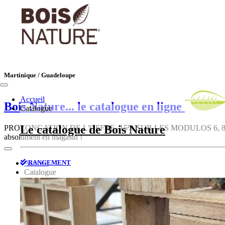
Martinique / Guadeloupe
Accueil
Bois Nature
... le catalogue en ligne
Catalogue
Le catalogue de Bois Nature
PROLONGATION DE L'OFFRE -15% SUR LES MODULOS 6, 8, 10, 12, 1
absolument en magasin !
RANGEMENT
Accueil
Catalogue
Le catalogue de Bois Nature