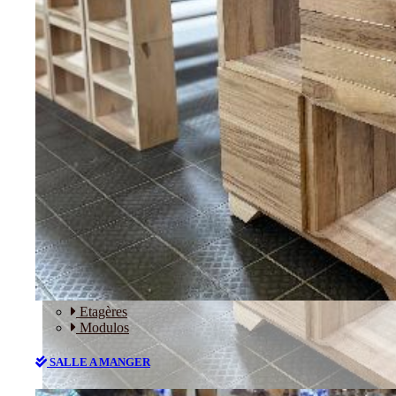
RANGEMENT
Etagères
Modulos
SALLE A MANGER