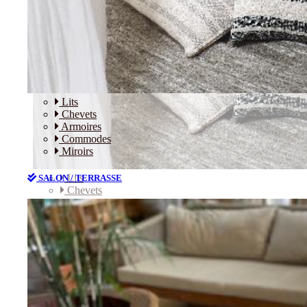
Lits
Chevets
Armoires
Commodes
Miroirs
Lits
SALON / TERRASSE
Chevets
Armoires
Commodes
Miroirs
SALON / TERRASSE