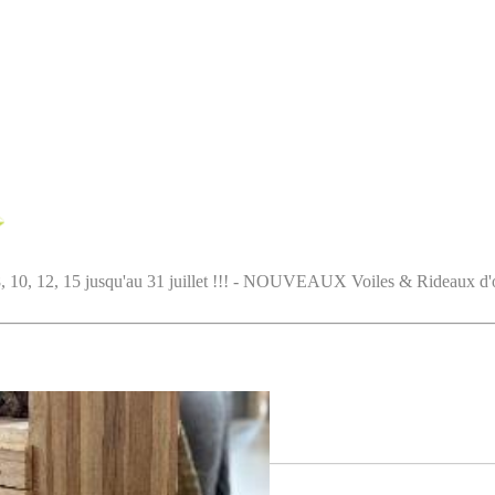
5 jusqu'au 31 juillet !!! - NOUVEAUX Voiles & Rideaux d'ombrag