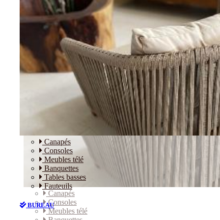
Canapés
Consoles
Meubles télé
Banquettes
Tables basses
Fauteuils
Canapés
Consoles
BUREAU
Meubles télé
Banquettes