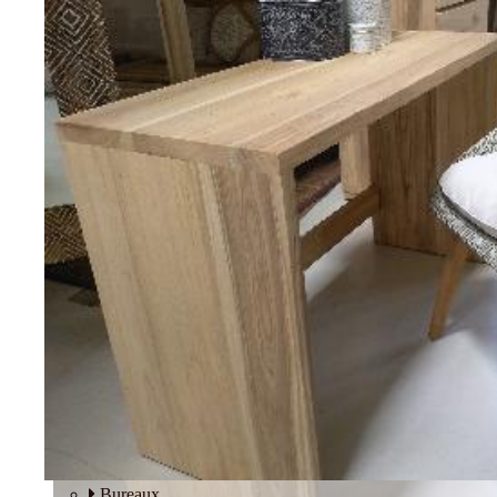
Tables basses
Fauteuils
BUREAU
Bureaux