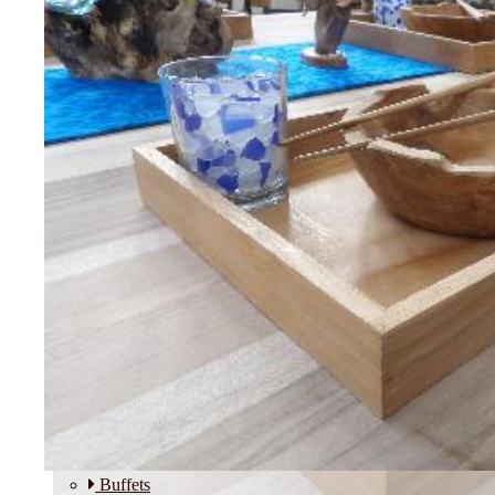
Etagères
Modulos
SALLE A MANGER
Buffets