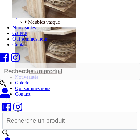
Bureaux
SALLE DE BAIN
Meubles vasque
Nouveautés
Galerie
Qui sommes nous
Contact
|
Meubles vasque
Nouveautés
Galerie
Qui sommes nous
Contact
|
0