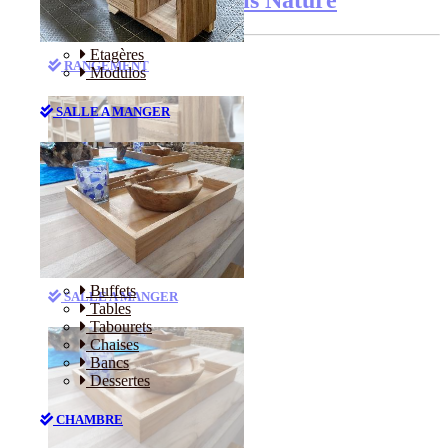
Etagères
RANGEMENT
Modulos
SALLE A MANGER
Etagères
Modulos
Buffets
SALLE A MANGER
Tables
Tabourets
Chaises
Bancs
Dessertes
CHAMBRE