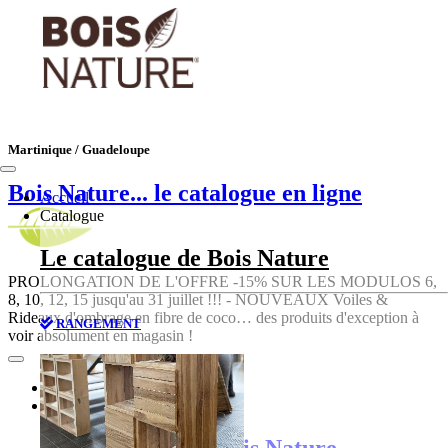
Martinique / Guadeloupe
Bois Nature
... le catalogue en ligne
Accueil
Catalogue
Le catalogue de Bois Nature
PROLONGATION DE L'OFFRE -15% SUR LES MODULOS 6,
8, 10, 12, 15 jusqu'au 31 juillet !!! - NOUVEAUX Voiles &
Rideaux d'ombrage en fibre de coco… des produits d'exception à
RANGEMENT
voir absolument en magasin !
Accueil
Catalogue
Le catalogue de Bois Nature