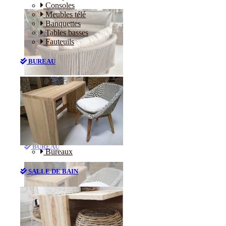
Consoles
Meubles télé
Banquettes
Tables basses
Fauteuils
BUREAU
Canapés
Consoles
Meubles télé
Banquettes
Tables basses
Fauteuils
BUREAU
Bureaux
SALLE DE BAIN