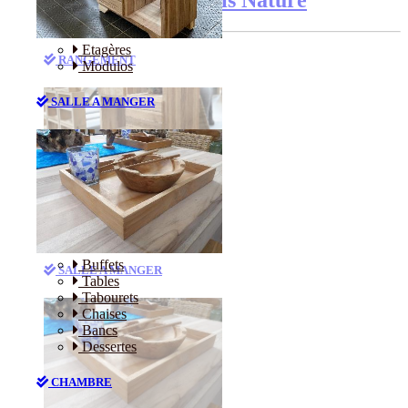
Etagères
RANGEMENT
Modulos
SALLE A MANGER
Etagères
Modulos
Buffets
SALLE A MANGER
Tables
Tabourets
Chaises
Bancs
Dessertes
CHAMBRE