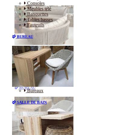
Consoles
Meubles télé
Banquettes
Tables basses
Fauteuils
BUREAU
Canapés
Consoles
Meubles télé
Banquettes
Tables basses
Fauteuils
BUREAU
Bureaux
SALLE DE BAIN