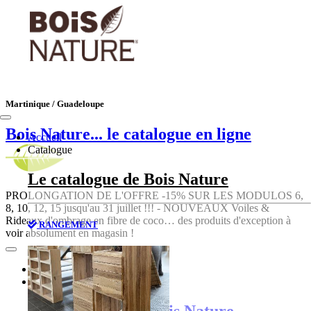
Martinique / Guadeloupe
Bois Nature
... le catalogue en ligne
Accueil
Catalogue
Le catalogue de Bois Nature
PROLONGATION DE L'OFFRE -15% SUR LES MODULOS 6,
8, 10, 12, 15 jusqu'au 31 juillet !!! - NOUVEAUX Voiles &
Rideaux d'ombrage en fibre de coco… des produits d'exception à
RANGEMENT
voir absolument en magasin !
Accueil
Catalogue
Le catalogue de Bois Nature