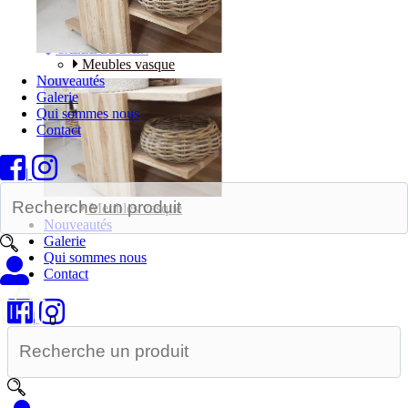
Bureaux
SALLE DE BAIN
Meubles vasque
Nouveautés
Galerie
Qui sommes nous
Contact
|
Meubles vasque
Nouveautés
Galerie
Qui sommes nous
Contact
|
0