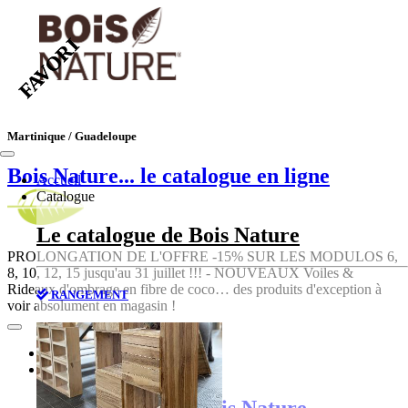
FAVORI
FAVORI
Martinique / Guadeloupe
Bois Nature
... le catalogue en ligne
Accueil
Catalogue
Le catalogue de Bois Nature
PROLONGATION DE L'OFFRE -15% SUR LES MODULOS 6,
8, 10, 12, 15 jusqu'au 31 juillet !!! - NOUVEAUX Voiles &
Rideaux d'ombrage en fibre de coco… des produits d'exception à
RANGEMENT
voir absolument en magasin !
Accueil
Catalogue
Le catalogue de Bois Nature