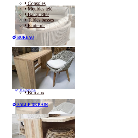
Consoles
Meubles télé
Banquettes
Tables basses
Fauteuils
BUREAU
Canapés
Consoles
Meubles télé
Banquettes
Tables basses
Fauteuils
BUREAU
Bureaux
SALLE DE BAIN