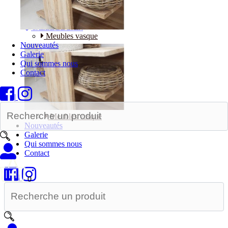
Bureaux
SALLE DE BAIN
Meubles vasque
Nouveautés
Galerie
Qui sommes nous
Contact
|
Meubles vasque
Nouveautés
Galerie
Qui sommes nous
Contact
|
0