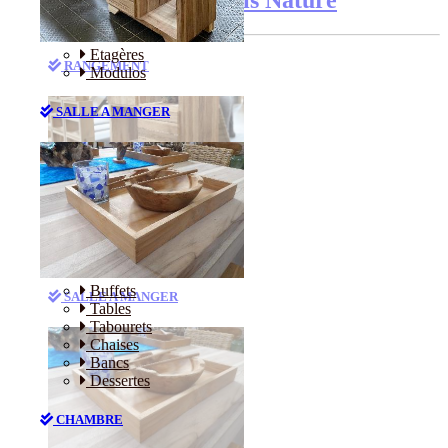
Etagères
RANGEMENT
Modulos
SALLE A MANGER
Etagères
Modulos
Buffets
SALLE A MANGER
Tables
Tabourets
Chaises
Bancs
Dessertes
CHAMBRE