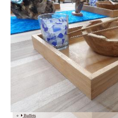
Etagères
Modulos
SALLE A MANGER
Buffets