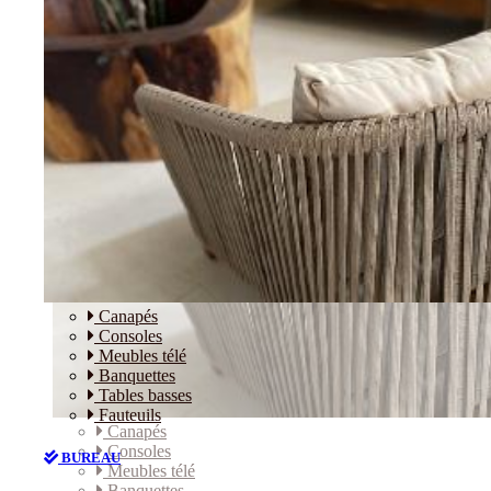
Canapés
Consoles
Meubles télé
Banquettes
Tables basses
Fauteuils
Canapés
Consoles
BUREAU
Meubles télé
Banquettes