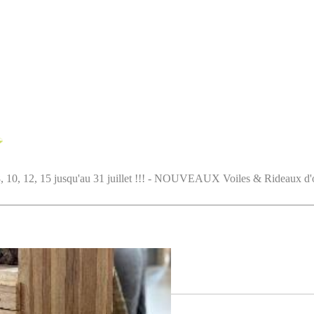
5 jusqu'au 31 juillet !!! - NOUVEAUX Voiles & Rideaux d'ombrag