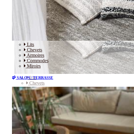
Lits
Chevets
Armoires
Commodes
Miroirs
Lits
SALON / TERRASSE
Chevets
Armoires
Commodes
Miroirs
SALON / TERRASSE