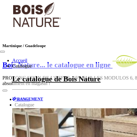
Martinique / Guadeloupe
Accueil
Bois Nature
... le catalogue en ligne
Catalogue
Le catalogue de Bois Nature
PROLONGATION DE L'OFFRE -15% SUR LES MODULOS 6, 8, 10, 12, 1
absolument en magasin !
RANGEMENT
Accueil
Catalogue
Le catalogue de Bois Nature