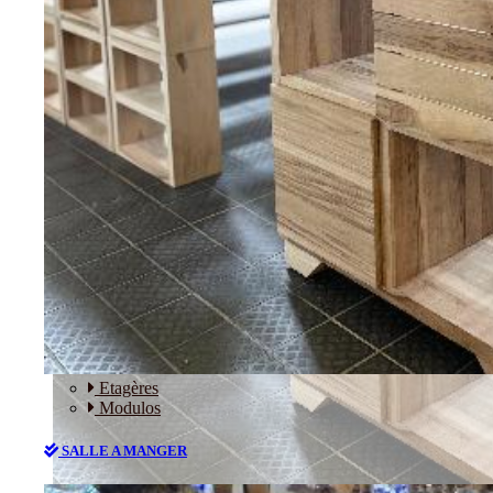
RANGEMENT
Etagères
Modulos
SALLE A MANGER