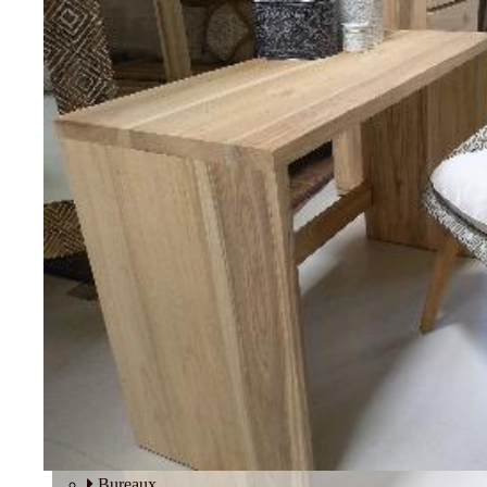
Tables basses
Fauteuils
BUREAU
Bureaux