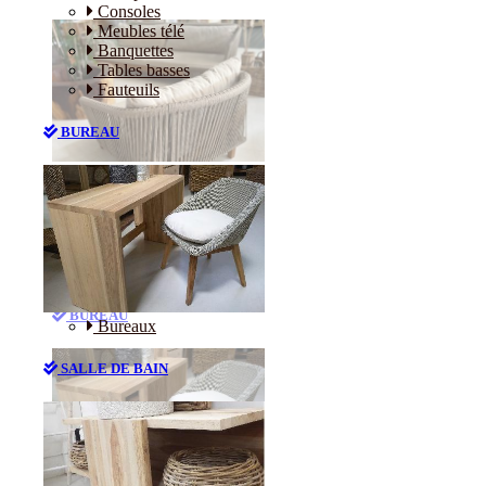
Consoles
Meubles télé
Banquettes
Tables basses
Fauteuils
BUREAU
Canapés
Consoles
Meubles télé
Banquettes
Tables basses
Fauteuils
BUREAU
Bureaux
SALLE DE BAIN