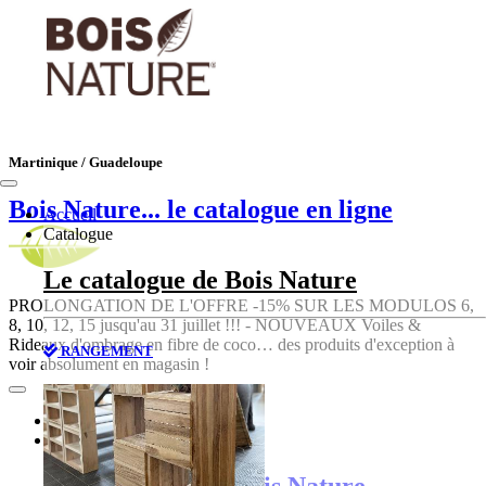
Martinique / Guadeloupe
Bois Nature
... le catalogue en ligne
Accueil
Catalogue
Le catalogue de Bois Nature
PROLONGATION DE L'OFFRE -15% SUR LES MODULOS 6,
8, 10, 12, 15 jusqu'au 31 juillet !!! - NOUVEAUX Voiles &
Rideaux d'ombrage en fibre de coco… des produits d'exception à
RANGEMENT
voir absolument en magasin !
Accueil
Catalogue
Le catalogue de Bois Nature