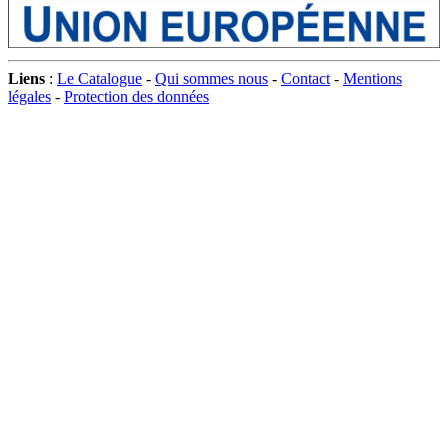
Liens
:
Le Catalogue
-
Qui sommes nous
-
Contact
-
Mentions
légales
-
Protection des données