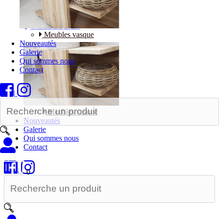
Bureaux
SALLE DE BAIN
Meubles vasque
Nouveautés
Galerie
Qui sommes nous
Contact
|
Meubles vasque
Nouveautés
Galerie
Qui sommes nous
Contact
|
0