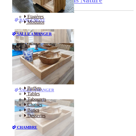
Etagères
RANGEMENT
Modulos
SALLE A MANGER
Etagères
Modulos
Buffets
SALLE A MANGER
Tables
Tabourets
Chaises
Bancs
Dessertes
CHAMBRE