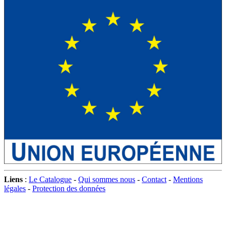
Liens
:
Le Catalogue
-
Qui sommes nous
-
Contact
-
Mentions
légales
-
Protection des données