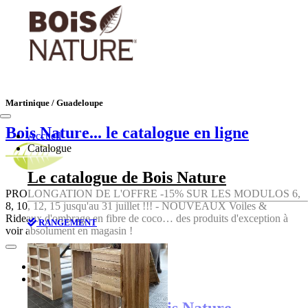
Martinique / Guadeloupe
Bois Nature
... le catalogue en ligne
Accueil
Catalogue
Le catalogue de Bois Nature
PROLONGATION DE L'OFFRE -15% SUR LES MODULOS 6,
8, 10, 12, 15 jusqu'au 31 juillet !!! - NOUVEAUX Voiles &
Rideaux d'ombrage en fibre de coco… des produits d'exception à
RANGEMENT
voir absolument en magasin !
Accueil
Catalogue
Le catalogue de Bois Nature