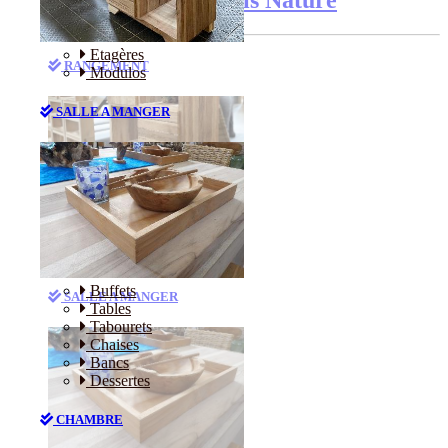
Etagères
RANGEMENT
Modulos
SALLE A MANGER
Etagères
Modulos
Buffets
SALLE A MANGER
Tables
Tabourets
Chaises
Bancs
Dessertes
CHAMBRE