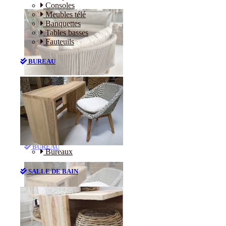
Consoles
Meubles télé
Banquettes
Tables basses
Fauteuils
BUREAU
Canapés
Consoles
Meubles télé
Banquettes
Tables basses
Fauteuils
BUREAU
Bureaux
SALLE DE BAIN