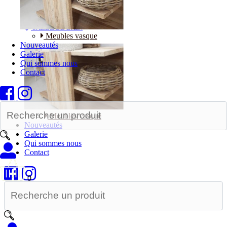
Bureaux
SALLE DE BAIN
Meubles vasque
Nouveautés
Galerie
Qui sommes nous
Contact
|
Meubles vasque
Nouveautés
Galerie
Qui sommes nous
Contact
|
0