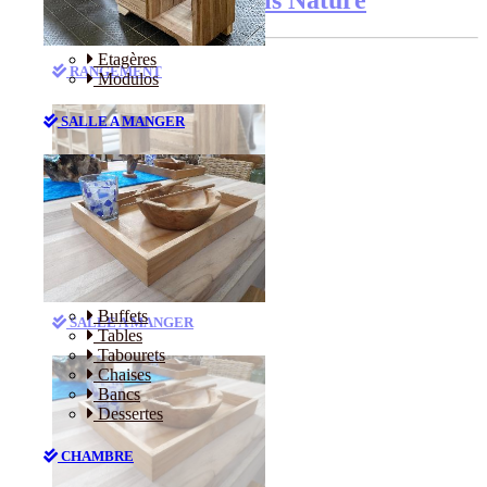
Etagères
RANGEMENT
Modulos
SALLE A MANGER
Etagères
Modulos
Buffets
SALLE A MANGER
Tables
Tabourets
Chaises
Bancs
Dessertes
CHAMBRE