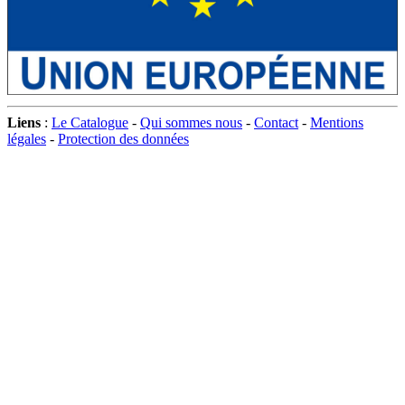
Liens
:
Le Catalogue
-
Qui sommes nous
-
Contact
-
Mentions
légales
-
Protection des données