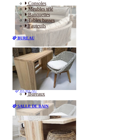
Consoles
Meubles télé
Banquettes
Tables basses
Fauteuils
BUREAU
Canapés
Consoles
Meubles télé
Banquettes
Tables basses
Fauteuils
BUREAU
Bureaux
SALLE DE BAIN