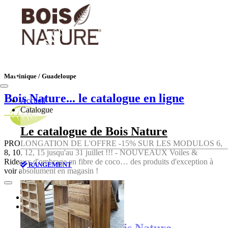
TENDANCE
Martinique / Guadeloupe
Bois Nature
... le catalogue en ligne
Accueil
Catalogue
Le catalogue de Bois Nature
PROLONGATION DE L'OFFRE -15% SUR LES MODULOS 6,
8, 10, 12, 15 jusqu'au 31 juillet !!! - NOUVEAUX Voiles &
Rideaux d'ombrage en fibre de coco… des produits d'exception à
RANGEMENT
voir absolument en magasin !
Accueil
Catalogue
Le catalogue de Bois Nature