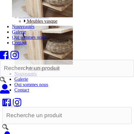
Bureaux
SALLE DE BAIN
Meubles vasque
Nouveautés
Galerie
Qui sommes nous
Contact
|
Meubles vasque
Nouveautés
Galerie
Qui sommes nous
Contact
|
0