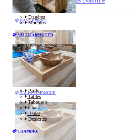
Etagères
RANGEMENT
Modulos
SALLE A MANGER
Etagères
Modulos
Buffets
SALLE A MANGER
Tables
Tabourets
Chaises
Bancs
Dessertes
CHAMBRE