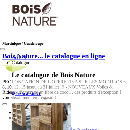
Martinique / Guadeloupe
Bois Nature
... le catalogue en ligne
Accueil
Catalogue
Le catalogue de Bois Nature
PROLONGATION DE L'OFFRE -15% SUR LES MODULOS 6,
8, 10, 12, 15 jusqu'au 31 juillet !!! - NOUVEAUX Voiles &
Rideaux d'ombrage en fibre de coco… des produits d'exception à
RANGEMENT
voir absolument en magasin !
Accueil
Catalogue
Le catalogue de Bois Nature