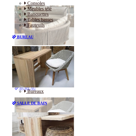
Consoles
Meubles télé
Banquettes
Tables basses
Fauteuils
BUREAU
Canapés
Consoles
Meubles télé
Banquettes
Tables basses
Fauteuils
BUREAU
Bureaux
SALLE DE BAIN