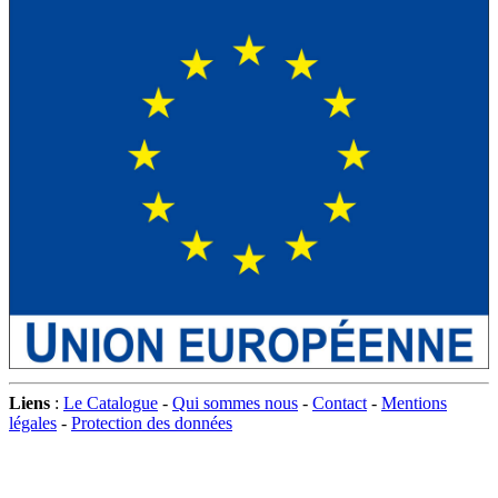
Liens
:
Le Catalogue
-
Qui sommes nous
-
Contact
-
Mentions
légales
-
Protection des données