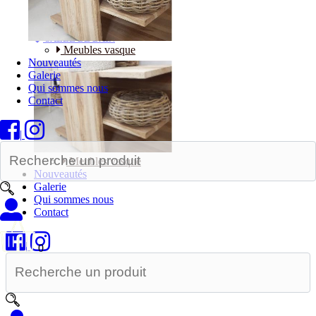
Bureaux
SALLE DE BAIN
Meubles vasque
Nouveautés
Galerie
Qui sommes nous
Contact
|
Meubles vasque
Nouveautés
Galerie
Qui sommes nous
Contact
|
0