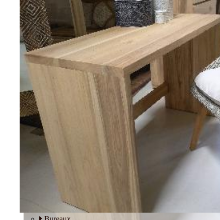
Tables basses
Fauteuils
BUREAU
Bureaux