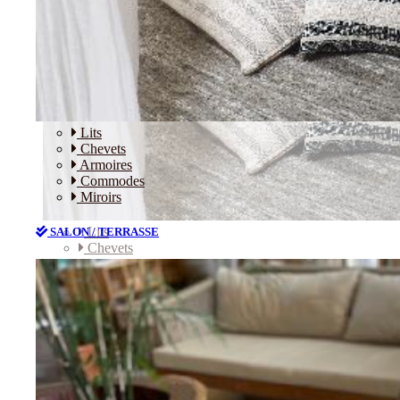
Lits
Chevets
Armoires
Commodes
Miroirs
Lits
SALON / TERRASSE
Chevets
Armoires
Commodes
Miroirs
SALON / TERRASSE