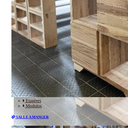
RANGEMENT
Etagères
Modulos
SALLE A MANGER