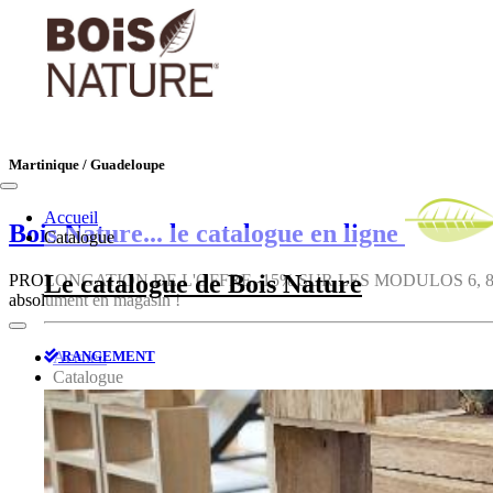
Martinique / Guadeloupe
Accueil
Bois Nature
... le catalogue en ligne
Catalogue
Le catalogue de Bois Nature
PROLONGATION DE L'OFFRE -15% SUR LES MODULOS 6, 8, 10, 12, 1
absolument en magasin !
RANGEMENT
Accueil
Catalogue
Le catalogue de Bois Nature