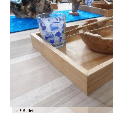
Etagères
Modulos
SALLE A MANGER
Buffets