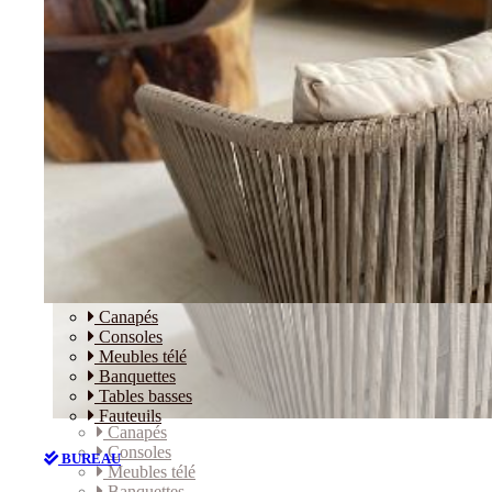
Canapés
Consoles
Meubles télé
Banquettes
Tables basses
Fauteuils
Canapés
Consoles
BUREAU
Meubles télé
Banquettes