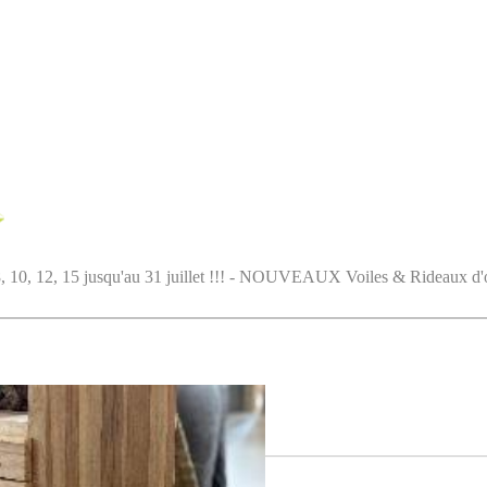
5 jusqu'au 31 juillet !!! - NOUVEAUX Voiles & Rideaux d'ombrag