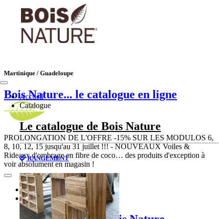
Martinique / Guadeloupe
Bois Nature
... le catalogue en ligne
Accueil
Catalogue
Le catalogue de Bois Nature
PROLONGATION DE L'OFFRE -15% SUR LES MODULOS 6,
8, 10, 12, 15 jusqu'au 31 juillet !!! - NOUVEAUX Voiles &
Rideaux d'ombrage en fibre de coco… des produits d'exception à
RANGEMENT
voir absolument en magasin !
Accueil
Catalogue
Le catalogue de Bois Nature