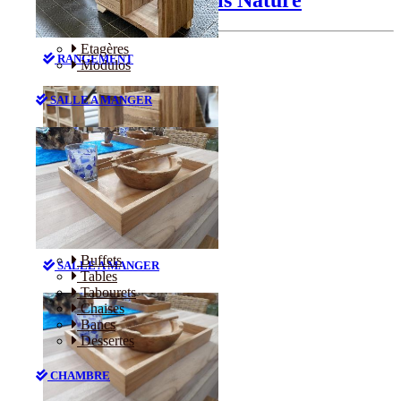
Etagères
RANGEMENT
Modulos
SALLE A MANGER
Etagères
Modulos
Buffets
SALLE A MANGER
Tables
Tabourets
Chaises
Bancs
Dessertes
CHAMBRE