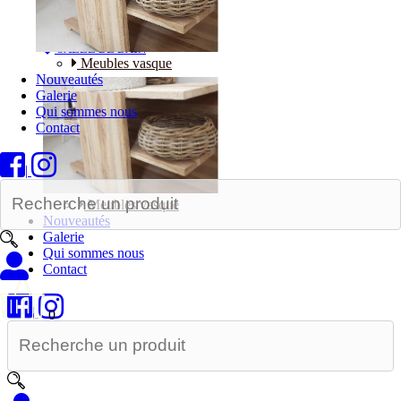
Bureaux
SALLE DE BAIN
Meubles vasque
Nouveautés
Galerie
Qui sommes nous
Contact
|
Meubles vasque
Nouveautés
Galerie
Qui sommes nous
Contact
|
0