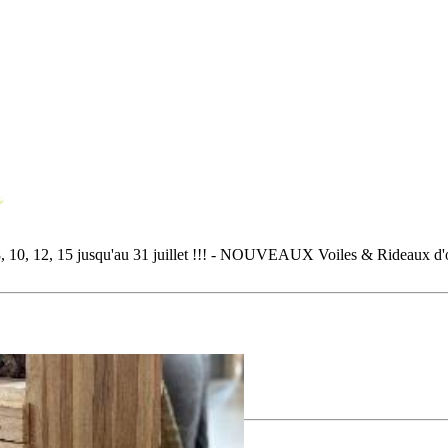
5 jusqu'au 31 juillet !!! - NOUVEAUX Voiles & Rideaux d'ombrag