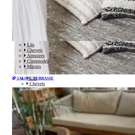
Lits
Chevets
Armoires
Commodes
Miroirs
Lits
SALON / TERRASSE
Chevets
Armoires
Commodes
Miroirs
SALON / TERRASSE