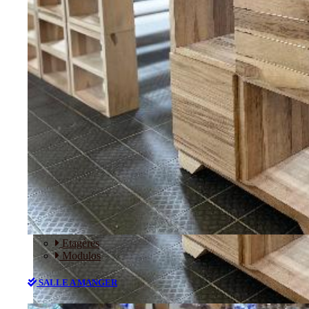
RANGEMENT
Etagères
Modulos
SALLE A MANGER