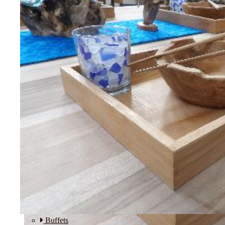
Etagères
Modulos
SALLE A MANGER
Buffets