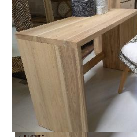
Tables basses
Fauteuils
BUREAU
Bureaux