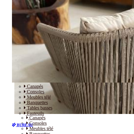
Canapés
Consoles
Meubles télé
Banquettes
Tables basses
Fauteuils
Canapés
Consoles
BUREAU
Meubles télé
Banquettes