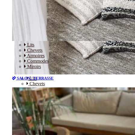
Lits
Chevets
Armoires
Commodes
Miroirs
Lits
SALON / TERRASSE
Chevets
Armoires
Commodes
Miroirs
SALON / TERRASSE