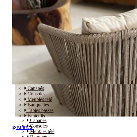
Canapés
Consoles
Meubles télé
Banquettes
Tables basses
Fauteuils
Canapés
Consoles
BUREAU
Meubles télé
Banquettes