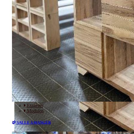
RANGEMENT
Etagères
Modulos
SALLE A MANGER