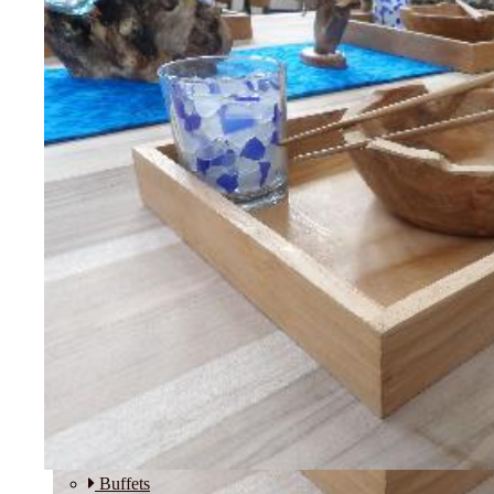
Etagères
Modulos
SALLE A MANGER
Buffets