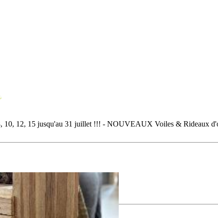
5 jusqu'au 31 juillet !!! - NOUVEAUX Voiles & Rideaux d'ombrag