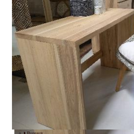
Tables basses
Fauteuils
BUREAU
Bureaux