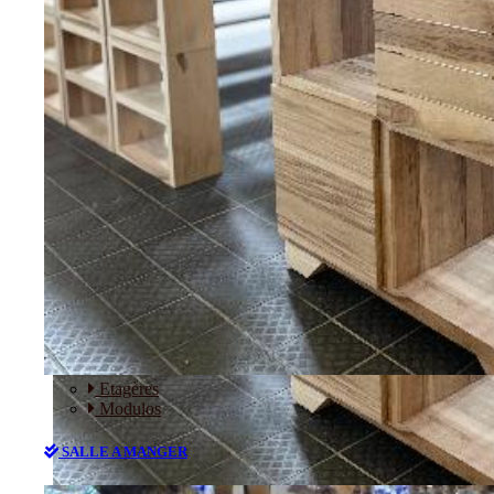
RANGEMENT
Etagères
Modulos
SALLE A MANGER