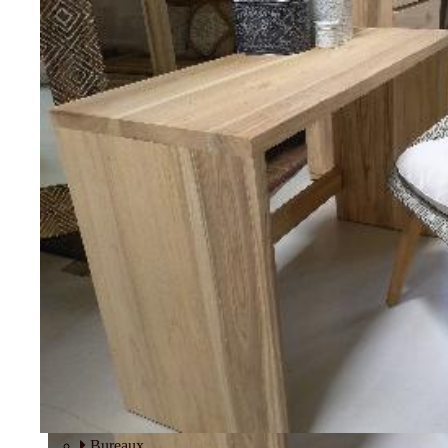
Tables basses
Fauteuils
BUREAU
Bureaux