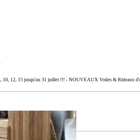
5 jusqu'au 31 juillet !!! - NOUVEAUX Voiles & Rideaux d'ombrag