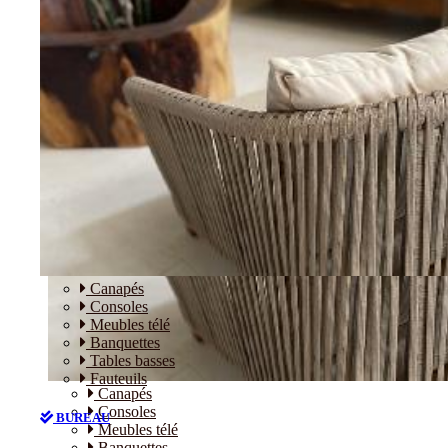
Canapés
Consoles
Meubles télé
Banquettes
Tables basses
Fauteuils
Canapés
Consoles
BUREAU
Meubles télé
Banquettes