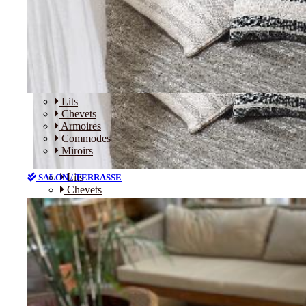
Lits
Chevets
Armoires
Commodes
Miroirs
Lits
SALON / TERRASSE
Chevets
Armoires
Commodes
Miroirs
SALON / TERRASSE