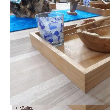
Etagères
Modulos
SALLE A MANGER
Buffets