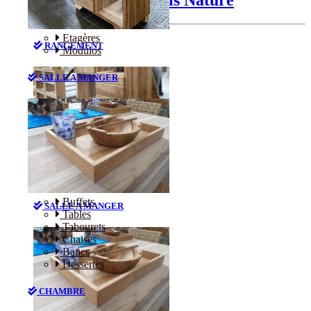
Etagères
RANGEMENT
Modulos
SALLE A MANGER
Etagères
Modulos
Buffets
SALLE A MANGER
Tables
Tabourets
Chaises
Bancs
Dessertes
CHAMBRE