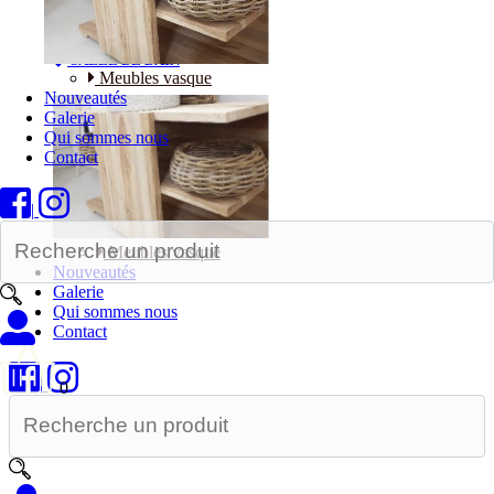
Bureaux
SALLE DE BAIN
Meubles vasque
Nouveautés
Galerie
Qui sommes nous
Contact
|
Meubles vasque
Nouveautés
Galerie
Qui sommes nous
Contact
|
0