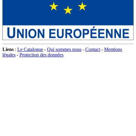
Liens
:
Le Catalogue
-
Qui sommes nous
-
Contact
-
Mentions
légales
-
Protection des données