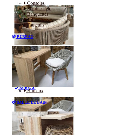
Consoles
Meubles télé
Banquettes
Tables basses
Fauteuils
BUREAU
Canapés
Consoles
Meubles télé
Banquettes
Tables basses
Fauteuils
BUREAU
Bureaux
SALLE DE BAIN