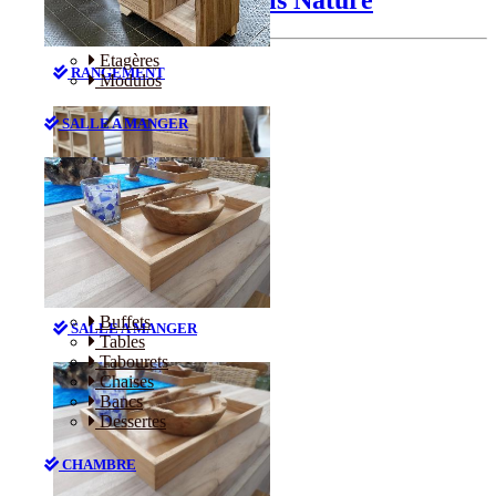
Etagères
RANGEMENT
Modulos
SALLE A MANGER
Etagères
Modulos
Buffets
SALLE A MANGER
Tables
Tabourets
Chaises
Bancs
Dessertes
CHAMBRE