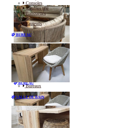
Consoles
Meubles télé
Banquettes
Tables basses
Fauteuils
BUREAU
Canapés
Consoles
Meubles télé
Banquettes
Tables basses
Fauteuils
BUREAU
Bureaux
SALLE DE BAIN