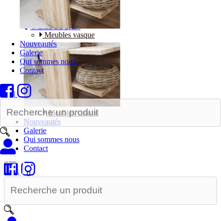
Bureaux
SALLE DE BAIN
Meubles vasque
Nouveautés
Galerie
Qui sommes nous
Contact
|
Meubles vasque
Nouveautés
Galerie
Qui sommes nous
Contact
|
0