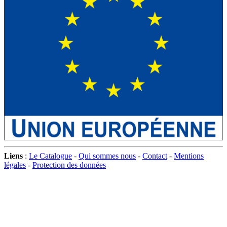
Liens
:
Le Catalogue
-
Qui sommes nous
-
Contact
-
Mentions
légales
-
Protection des données