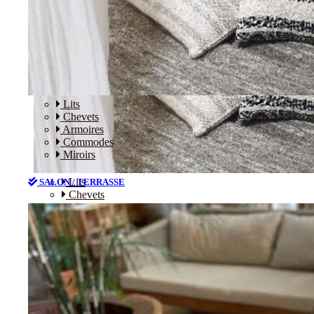
Lits
Chevets
Armoires
Commodes
Miroirs
Lits
SALON / TERRASSE
Chevets
Armoires
Commodes
Miroirs
SALON / TERRASSE