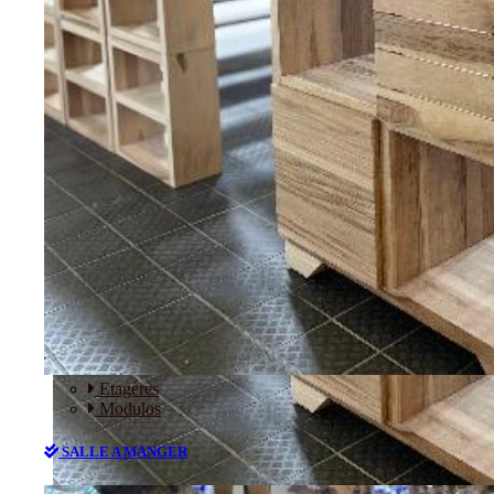
RANGEMENT
Etagères
Modulos
SALLE A MANGER