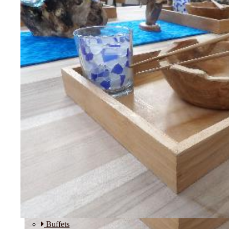
Etagères
Modulos
SALLE A MANGER
Buffets