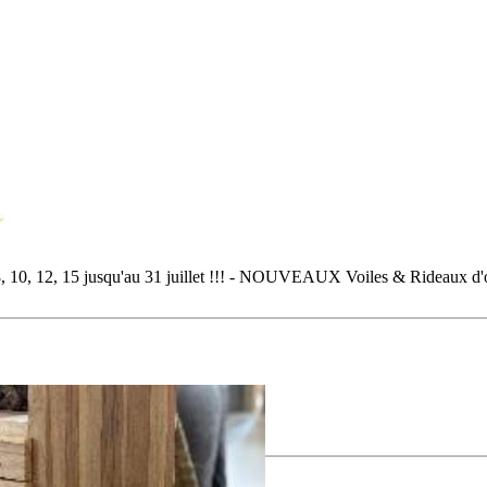
5 jusqu'au 31 juillet !!! - NOUVEAUX Voiles & Rideaux d'ombrag