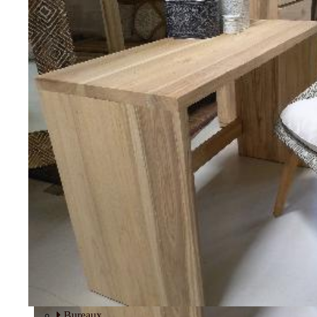
Tables basses
Fauteuils
BUREAU
Bureaux