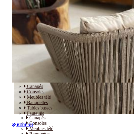
Canapés
Consoles
Meubles télé
Banquettes
Tables basses
Fauteuils
Canapés
Consoles
BUREAU
Meubles télé
Banquettes