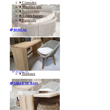
Consoles
Meubles télé
Banquettes
Tables basses
Fauteuils
BUREAU
Canapés
Consoles
Meubles télé
Banquettes
Tables basses
Fauteuils
BUREAU
Bureaux
SALLE DE BAIN