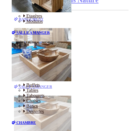
Etagères
RANGEMENT
Modulos
SALLE A MANGER
Etagères
Modulos
Buffets
SALLE A MANGER
Tables
Tabourets
Chaises
Bancs
Dessertes
CHAMBRE