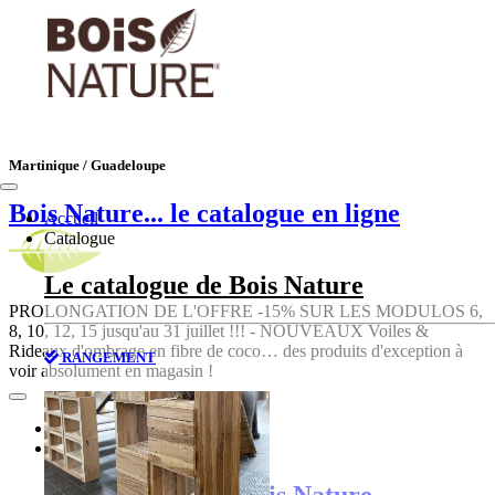
Martinique / Guadeloupe
Bois Nature
... le catalogue en ligne
Accueil
Catalogue
Le catalogue de Bois Nature
PROLONGATION DE L'OFFRE -15% SUR LES MODULOS 6,
8, 10, 12, 15 jusqu'au 31 juillet !!! - NOUVEAUX Voiles &
Rideaux d'ombrage en fibre de coco… des produits d'exception à
RANGEMENT
voir absolument en magasin !
Accueil
Catalogue
Le catalogue de Bois Nature