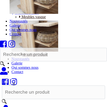
Bureaux
SALLE DE BAIN
Meubles vasque
Nouveautés
Galerie
Qui sommes nous
Contact
|
Meubles vasque
Nouveautés
Galerie
Qui sommes nous
Contact
|
0