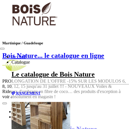
Martinique / Guadeloupe
Bois Nature
... le catalogue en ligne
Accueil
Catalogue
Le catalogue de Bois Nature
PROLONGATION DE L'OFFRE -15% SUR LES MODULOS 6,
8, 10, 12, 15 jusqu'au 31 juillet !!! - NOUVEAUX Voiles &
Rideaux d'ombrage en fibre de coco… des produits d'exception à
RANGEMENT
voir absolument en magasin !
Accueil
Catalogue
Le catalogue de Bois Nature