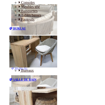
Consoles
Meubles télé
Banquettes
Tables basses
Fauteuils
BUREAU
Canapés
Consoles
Meubles télé
Banquettes
Tables basses
Fauteuils
BUREAU
Bureaux
SALLE DE BAIN