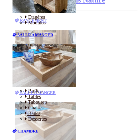
Etagères
RANGEMENT
Modulos
SALLE A MANGER
Etagères
Modulos
Buffets
SALLE A MANGER
Tables
Tabourets
Chaises
Bancs
Dessertes
CHAMBRE