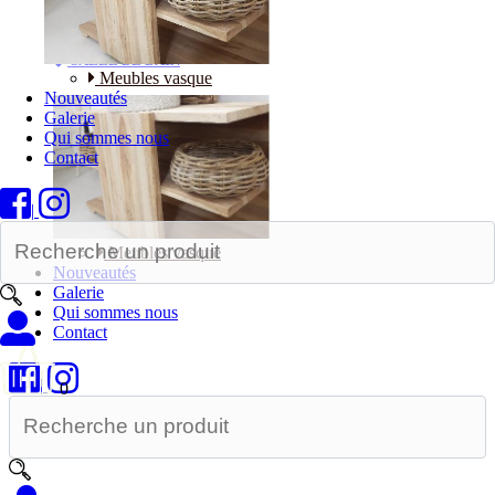
Bureaux
SALLE DE BAIN
Meubles vasque
Nouveautés
Galerie
Qui sommes nous
Contact
|
Meubles vasque
Nouveautés
Galerie
Qui sommes nous
Contact
|
0