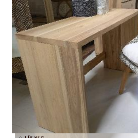
Tables basses
Fauteuils
BUREAU
Bureaux