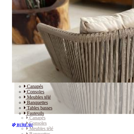
Canapés
Consoles
Meubles télé
Banquettes
Tables basses
Fauteuils
Canapés
Consoles
BUREAU
Meubles télé
Banquettes