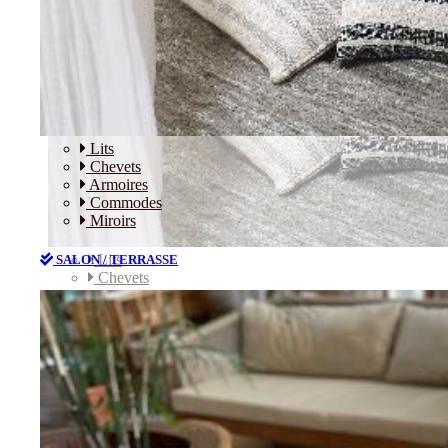
Lits
Chevets
Armoires
Commodes
Miroirs
Lits
SALON / TERRASSE
Chevets
Armoires
Commodes
Miroirs
SALON / TERRASSE