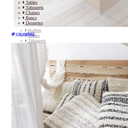
Tables
Tabourets
Chaises
Bancs
Dessertes
Buffets
CHAMBRE
Tables
Tabourets
Chaises
Bancs
Dessertes
CHAMBRE