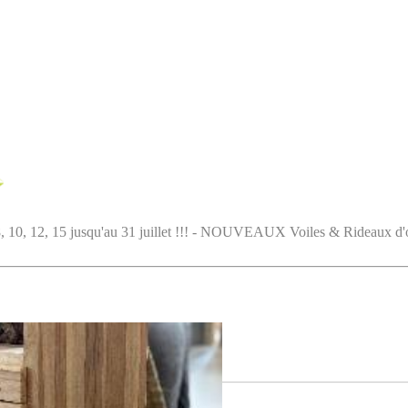
5 jusqu'au 31 juillet !!! - NOUVEAUX Voiles & Rideaux d'ombrag