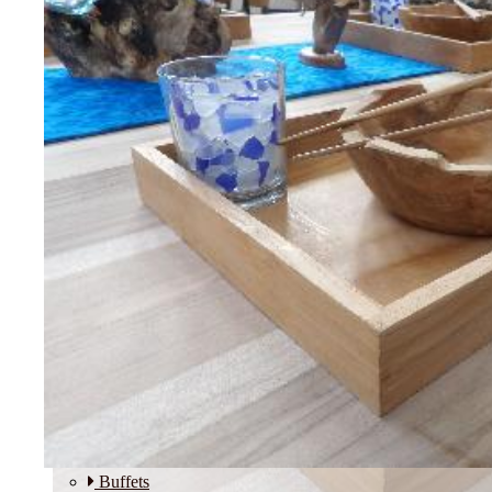
Etagères
Modulos
SALLE A MANGER
Buffets