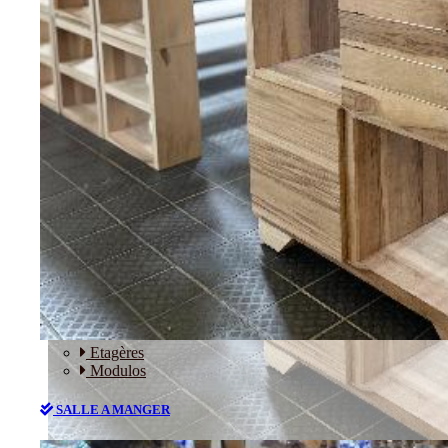
RANGEMENT
Etagères
Modulos
SALLE A MANGER