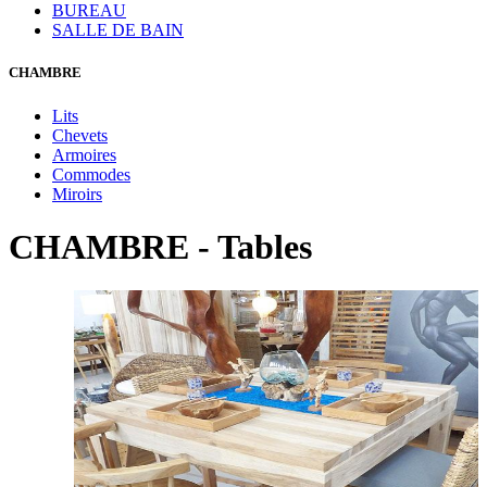
BUREAU
SALLE DE BAIN
CHAMBRE
Lits
Chevets
Armoires
Commodes
Miroirs
CHAMBRE - Tables