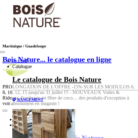
Martinique / Guadeloupe
Bois Nature
... le catalogue en ligne
Accueil
Catalogue
Le catalogue de Bois Nature
PROLONGATION DE L'OFFRE -15% SUR LES MODULOS 6,
8, 10, 12, 15 jusqu'au 31 juillet !!! - NOUVEAUX Voiles &
Rideaux d'ombrage en fibre de coco… des produits d'exception à
RANGEMENT
voir absolument en magasin !
Accueil
Catalogue
Le catalogue de Bois Nature