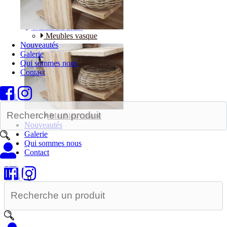
Bureaux
SALLE DE BAIN
Meubles vasque
Nouveautés
Galerie
Qui sommes nous
Contact
|
Meubles vasque
Nouveautés
Galerie
Qui sommes nous
Contact
|
0