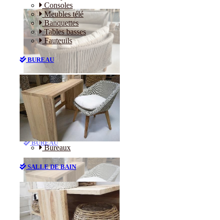
Consoles
Meubles télé
Banquettes
Tables basses
Fauteuils
BUREAU
Canapés
Consoles
Meubles télé
Banquettes
Tables basses
Fauteuils
BUREAU
Bureaux
SALLE DE BAIN