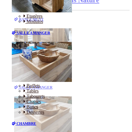
Etagères
RANGEMENT
Modulos
SALLE A MANGER
Etagères
Modulos
Buffets
SALLE A MANGER
Tables
Tabourets
Chaises
Bancs
Dessertes
CHAMBRE