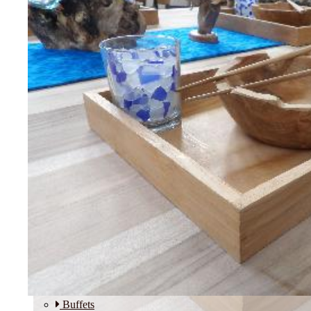
Etagères
Modulos
SALLE A MANGER
Buffets