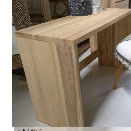
Tables basses
Fauteuils
BUREAU
Bureaux