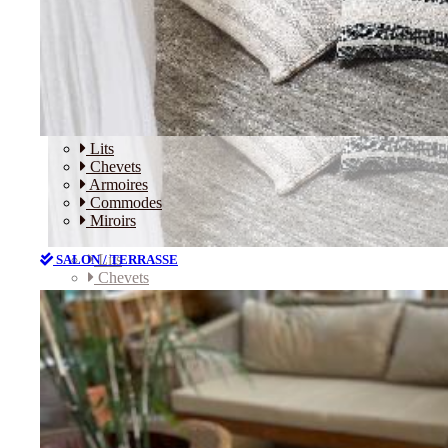
Lits
Chevets
Armoires
Commodes
Miroirs
Lits
SALON / TERRASSE
Chevets
Armoires
Commodes
Miroirs
SALON / TERRASSE