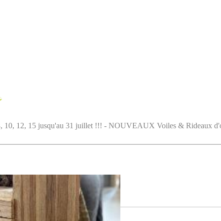
5 jusqu'au 31 juillet !!! - NOUVEAUX Voiles & Rideaux d'ombrag