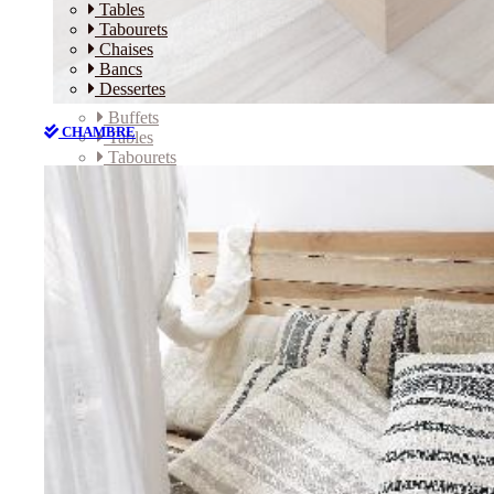
Tables
Tabourets
Chaises
Bancs
Dessertes
Buffets
CHAMBRE
Tables
Tabourets
Chaises
Bancs
Dessertes
CHAMBRE