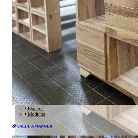
RANGEMENT
Etagères
Modulos
SALLE A MANGER