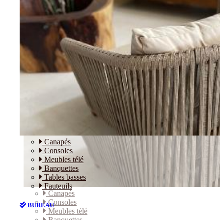
Canapés
Consoles
Meubles télé
Banquettes
Tables basses
Fauteuils
Canapés
Consoles
BUREAU
Meubles télé
Banquettes