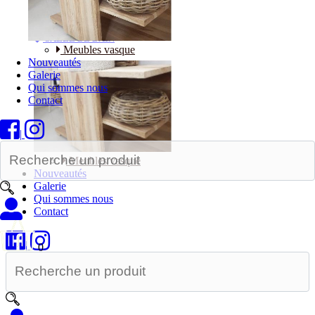
Bureaux
SALLE DE BAIN
Meubles vasque
Nouveautés
Galerie
Qui sommes nous
Contact
|
Meubles vasque
Nouveautés
Galerie
Qui sommes nous
Contact
|
0