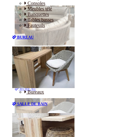
Consoles
Meubles télé
Banquettes
Tables basses
Fauteuils
BUREAU
Canapés
Consoles
Meubles télé
Banquettes
Tables basses
Fauteuils
BUREAU
Bureaux
SALLE DE BAIN