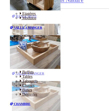
Etagères
RANGEMENT
Modulos
SALLE A MANGER
Etagères
Modulos
Buffets
SALLE A MANGER
Tables
Tabourets
Chaises
Bancs
Dessertes
CHAMBRE