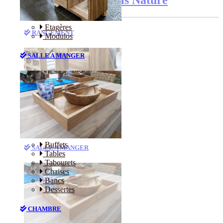
Etagères
RANGEMENT
Modulos
SALLE A MANGER
Etagères
Modulos
Buffets
SALLE A MANGER
Tables
Tabourets
Chaises
Bancs
Dessertes
CHAMBRE