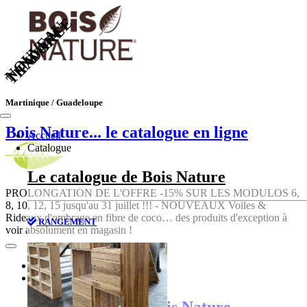
TENDANCE
NOUVEAU
FAVORI
Martinique / Guadeloupe
Bois Nature
... le catalogue en ligne
Accueil
Catalogue
Le catalogue de Bois Nature
PROLONGATION DE L'OFFRE -15% SUR LES MODULOS 6,
8, 10, 12, 15 jusqu'au 31 juillet !!! - NOUVEAUX Voiles &
Rideaux d'ombrage en fibre de coco… des produits d'exception à
RANGEMENT
voir absolument en magasin !
Accueil
Catalogue
Le catalogue de Bois Nature