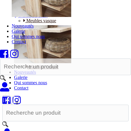
Bureaux
SALLE DE BAIN
Meubles vasque
Nouveautés
Galerie
Qui sommes nous
Contact
|
Meubles vasque
Nouveautés
Galerie
Qui sommes nous
Contact
|
0