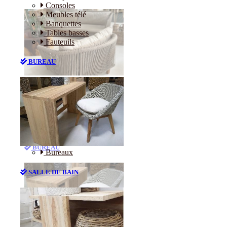
Consoles
Meubles télé
Banquettes
Tables basses
Fauteuils
BUREAU
Canapés
Consoles
Meubles télé
Banquettes
Tables basses
Fauteuils
BUREAU
Bureaux
SALLE DE BAIN