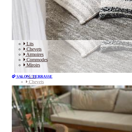
Lits
Chevets
Armoires
Commodes
Miroirs
Lits
SALON / TERRASSE
Chevets
Armoires
Commodes
Miroirs
SALON / TERRASSE