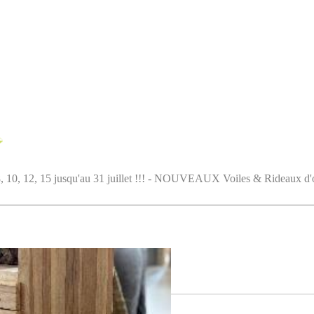
5 jusqu'au 31 juillet !!! - NOUVEAUX Voiles & Rideaux d'ombrag