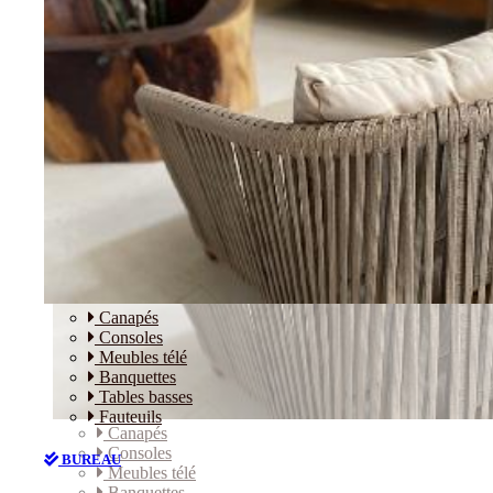
Canapés
Consoles
Meubles télé
Banquettes
Tables basses
Fauteuils
Canapés
Consoles
BUREAU
Meubles télé
Banquettes