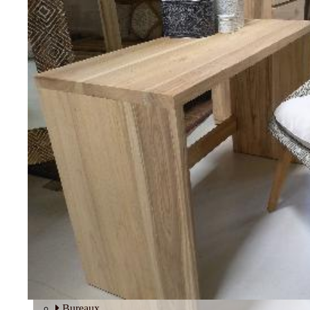
Tables basses
Fauteuils
BUREAU
Bureaux