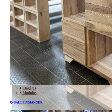
RANGEMENT
Etagères
Modulos
SALLE A MANGER