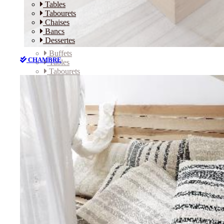
Tables
Tabourets
Chaises
Bancs
Dessertes
Buffets
CHAMBRE
Tables
Tabourets
Chaises
Bancs
Dessertes
CHAMBRE