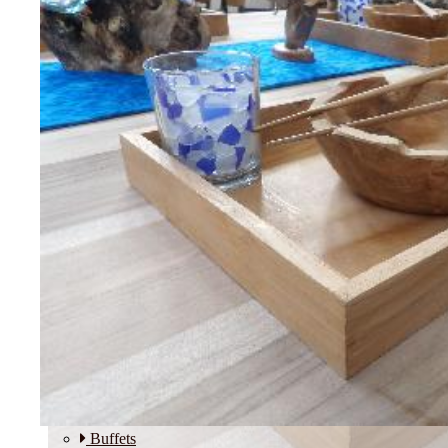
Etagères
Modulos
SALLE A MANGER
Buffets