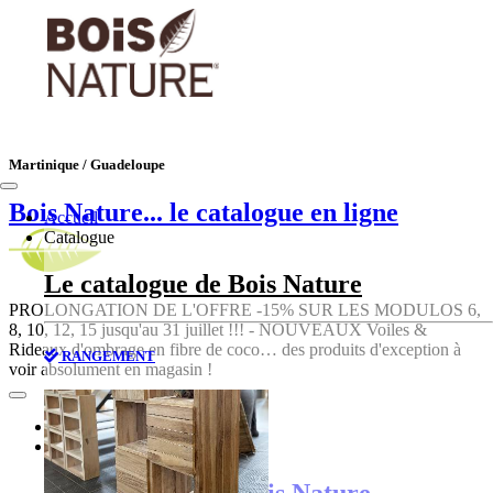
Martinique / Guadeloupe
Bois Nature
... le catalogue en ligne
Accueil
Catalogue
Le catalogue de Bois Nature
PROLONGATION DE L'OFFRE -15% SUR LES MODULOS 6,
8, 10, 12, 15 jusqu'au 31 juillet !!! - NOUVEAUX Voiles &
Rideaux d'ombrage en fibre de coco… des produits d'exception à
RANGEMENT
voir absolument en magasin !
Accueil
Catalogue
Le catalogue de Bois Nature