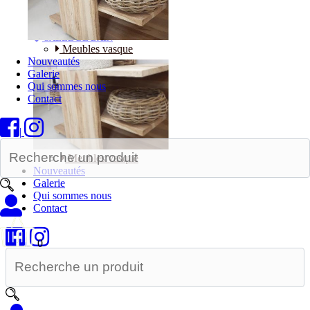
Bureaux
SALLE DE BAIN
Meubles vasque
Nouveautés
Galerie
Qui sommes nous
Contact
|
Meubles vasque
Nouveautés
Galerie
Qui sommes nous
Contact
|
0