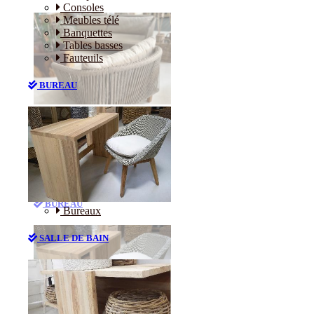
Consoles
Meubles télé
Banquettes
Tables basses
Fauteuils
BUREAU
Canapés
Consoles
Meubles télé
Banquettes
Tables basses
Fauteuils
BUREAU
Bureaux
SALLE DE BAIN