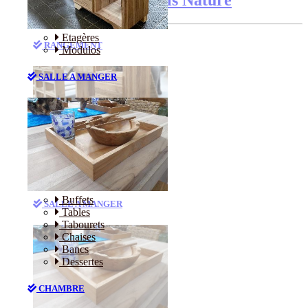
Etagères
RANGEMENT
Modulos
SALLE A MANGER
Etagères
Modulos
Buffets
SALLE A MANGER
Tables
Tabourets
Chaises
Bancs
Dessertes
CHAMBRE