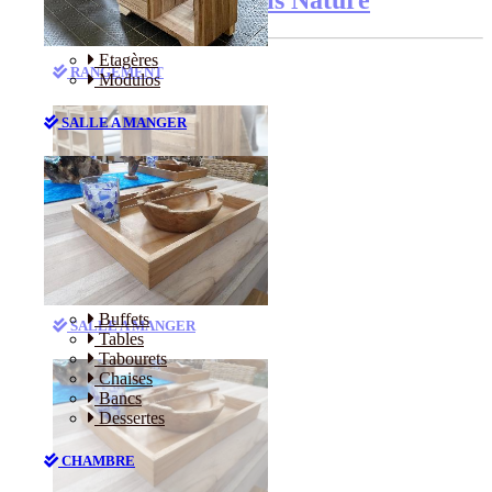
Etagères
RANGEMENT
Modulos
SALLE A MANGER
Etagères
Modulos
Buffets
SALLE A MANGER
Tables
Tabourets
Chaises
Bancs
Dessertes
CHAMBRE