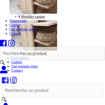
Bureaux
SALLE DE BAIN
Meubles vasque
Nouveautés
Galerie
Qui sommes nous
Contact
|
Meubles vasque
Nouveautés
Galerie
Qui sommes nous
Contact
|
0