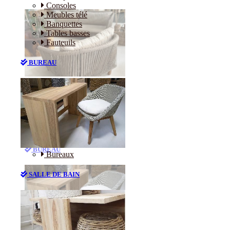
Consoles
Meubles télé
Banquettes
Tables basses
Fauteuils
BUREAU
Canapés
Consoles
Meubles télé
Banquettes
Tables basses
Fauteuils
BUREAU
Bureaux
SALLE DE BAIN