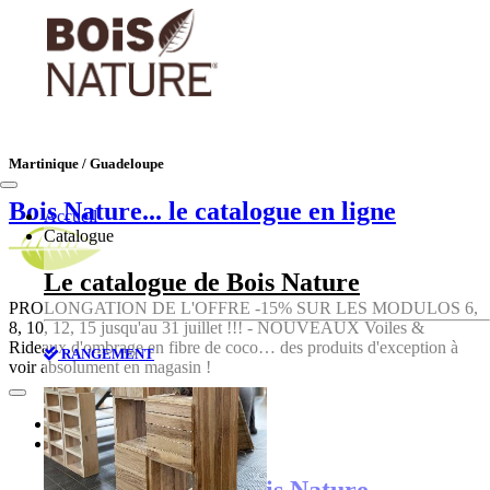
Martinique / Guadeloupe
Bois Nature
... le catalogue en ligne
Accueil
Catalogue
Le catalogue de Bois Nature
PROLONGATION DE L'OFFRE -15% SUR LES MODULOS 6,
8, 10, 12, 15 jusqu'au 31 juillet !!! - NOUVEAUX Voiles &
Rideaux d'ombrage en fibre de coco… des produits d'exception à
RANGEMENT
voir absolument en magasin !
Accueil
Catalogue
Le catalogue de Bois Nature