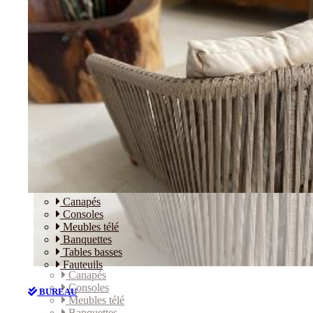
Canapés
Consoles
Meubles télé
Banquettes
Tables basses
Fauteuils
Canapés
Consoles
BUREAU
Meubles télé
Banquettes