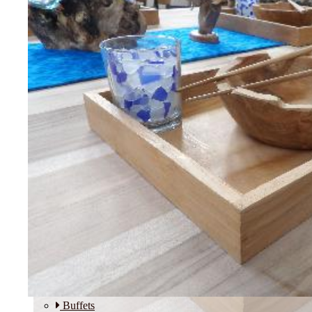
Etagères
Modulos
SALLE A MANGER
Buffets