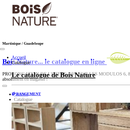
Martinique / Guadeloupe
Accueil
Bois Nature
... le catalogue en ligne
Catalogue
Le catalogue de Bois Nature
PROLONGATION DE L'OFFRE -15% SUR LES MODULOS 6, 8, 10, 12, 1
absolument en magasin !
RANGEMENT
Accueil
Catalogue
Le catalogue de Bois Nature