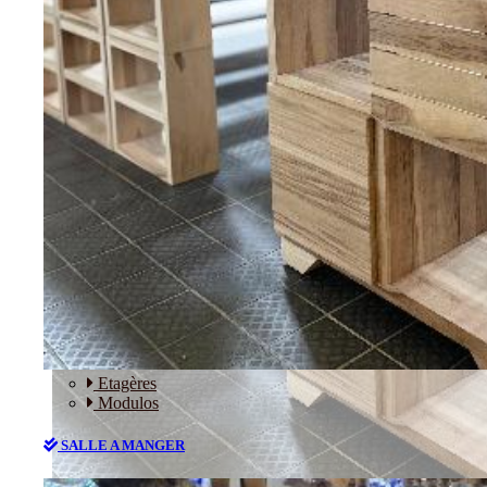
RANGEMENT
Etagères
Modulos
SALLE A MANGER