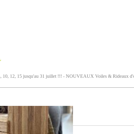
5 jusqu'au 31 juillet !!! - NOUVEAUX Voiles & Rideaux d'ombrag