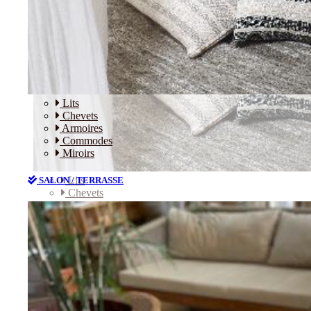
Lits
Chevets
Armoires
Commodes
Miroirs
Lits
SALON / TERRASSE
Chevets
Armoires
Commodes
Miroirs
SALON / TERRASSE