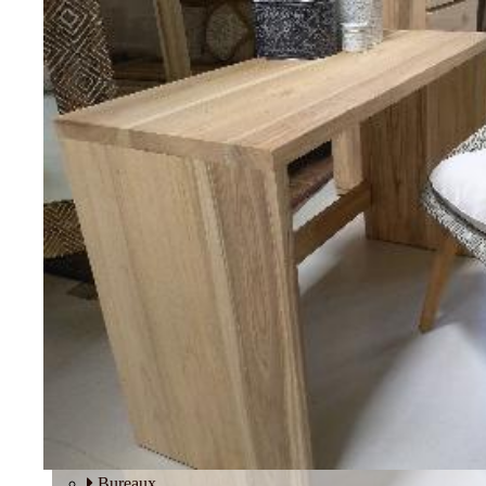
Tables basses
Fauteuils
BUREAU
Bureaux