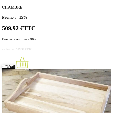
CHAMBRE
Promo :
- 15%
509,92 €
TTC
Dont eco-mobilier 2,90 €
au lieu de : 599,90 €
TTC
+ Détail