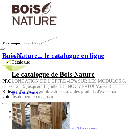
Martinique / Guadeloupe
Bois Nature
... le catalogue en ligne
Accueil
Catalogue
Le catalogue de Bois Nature
PROLONGATION DE L'OFFRE -15% SUR LES MODULOS 6,
8, 10, 12, 15 jusqu'au 31 juillet !!! - NOUVEAUX Voiles &
Rideaux d'ombrage en fibre de coco… des produits d'exception à
RANGEMENT
voir absolument en magasin !
Accueil
Catalogue
Le catalogue de Bois Nature