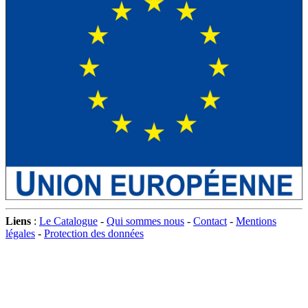
Liens
:
Le Catalogue
-
Qui sommes nous
-
Contact
-
Mentions
légales
-
Protection des données