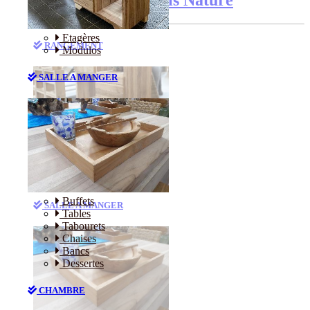
Etagères
RANGEMENT
Modulos
SALLE A MANGER
Etagères
Modulos
Buffets
SALLE A MANGER
Tables
Tabourets
Chaises
Bancs
Dessertes
CHAMBRE