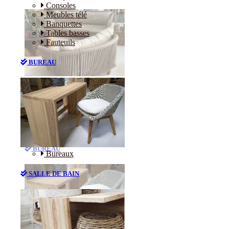
Consoles
Meubles télé
Banquettes
Tables basses
Fauteuils
BUREAU
Canapés
Consoles
Meubles télé
Banquettes
Tables basses
Fauteuils
BUREAU
Bureaux
SALLE DE BAIN