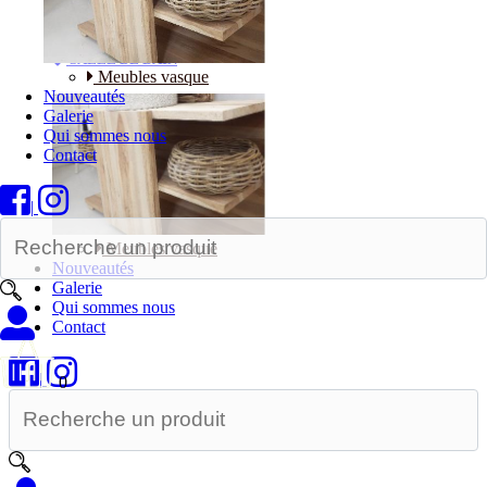
Bureaux
SALLE DE BAIN
Meubles vasque
Nouveautés
Galerie
Qui sommes nous
Contact
|
Meubles vasque
Nouveautés
Galerie
Qui sommes nous
Contact
|
0