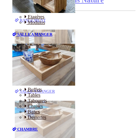
Etagères
RANGEMENT
Modulos
SALLE A MANGER
Etagères
Modulos
Buffets
SALLE A MANGER
Tables
Tabourets
Chaises
Bancs
Dessertes
CHAMBRE