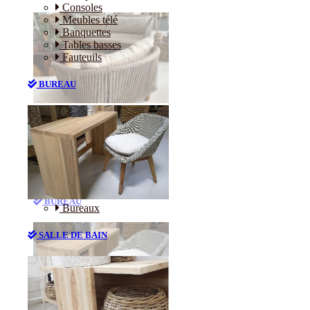
Consoles
Meubles télé
Banquettes
Tables basses
Fauteuils
BUREAU
Canapés
Consoles
Meubles télé
Banquettes
Tables basses
Fauteuils
BUREAU
Bureaux
SALLE DE BAIN