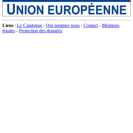
Liens
:
Le Catalogue
-
Qui sommes nous
-
Contact
-
Mentions
légales
-
Protection des données