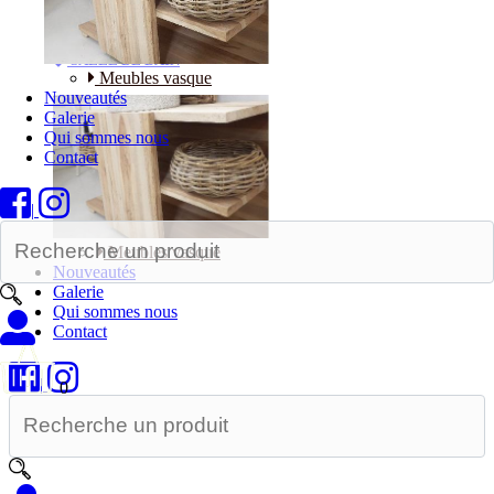
Bureaux
SALLE DE BAIN
Meubles vasque
Nouveautés
Galerie
Qui sommes nous
Contact
|
Meubles vasque
Nouveautés
Galerie
Qui sommes nous
Contact
|
0