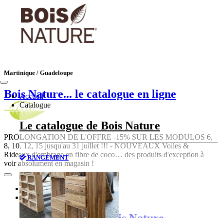
Martinique / Guadeloupe
Bois Nature
... le catalogue en ligne
Accueil
Catalogue
Le catalogue de Bois Nature
PROLONGATION DE L'OFFRE -15% SUR LES MODULOS 6,
8, 10, 12, 15 jusqu'au 31 juillet !!! - NOUVEAUX Voiles &
Rideaux d'ombrage en fibre de coco… des produits d'exception à
RANGEMENT
voir absolument en magasin !
Accueil
Catalogue
Le catalogue de Bois Nature