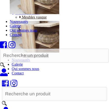
Bureaux
SALLE DE BAIN
Meubles vasque
Nouveautés
Galerie
Qui sommes nous
Contact
|
Meubles vasque
Nouveautés
Galerie
Qui sommes nous
Contact
|
0