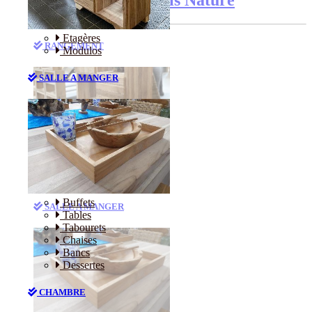
Etagères
RANGEMENT
Modulos
SALLE A MANGER
Etagères
Modulos
Buffets
SALLE A MANGER
Tables
Tabourets
Chaises
Bancs
Dessertes
CHAMBRE