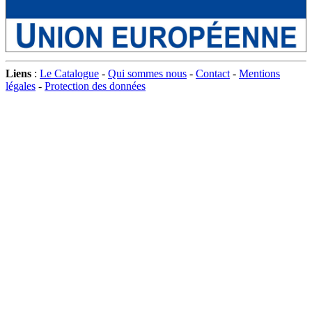
Liens
:
Le Catalogue
-
Qui sommes nous
-
Contact
-
Mentions
légales
-
Protection des données