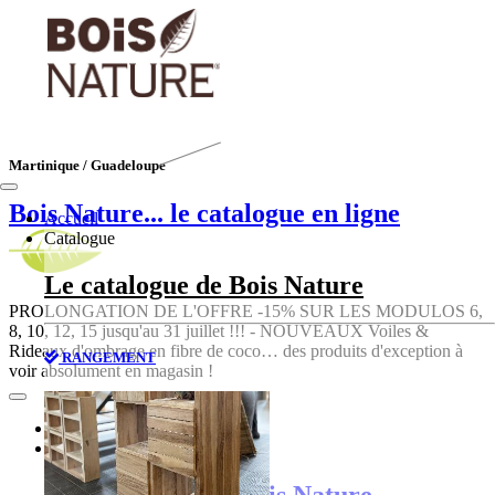
Martinique / Guadeloupe
Bois Nature
... le catalogue en ligne
Accueil
Catalogue
Le catalogue de Bois Nature
PROLONGATION DE L'OFFRE -15% SUR LES MODULOS 6,
8, 10, 12, 15 jusqu'au 31 juillet !!! - NOUVEAUX Voiles &
Rideaux d'ombrage en fibre de coco… des produits d'exception à
RANGEMENT
voir absolument en magasin !
Accueil
Catalogue
Le catalogue de Bois Nature