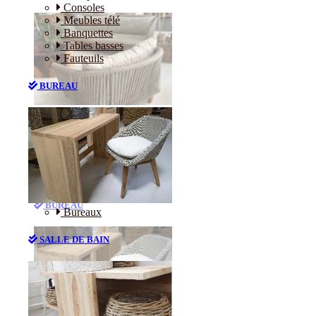
Consoles
Meubles télé
Banquettes
Tables basses
Fauteuils
BUREAU
Canapés
Consoles
Meubles télé
Banquettes
Tables basses
Fauteuils
BUREAU
Bureaux
SALLE DE BAIN