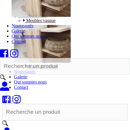
Bureaux
SALLE DE BAIN
Meubles vasque
Nouveautés
Galerie
Qui sommes nous
Contact
|
Meubles vasque
Nouveautés
Galerie
Qui sommes nous
Contact
|
0