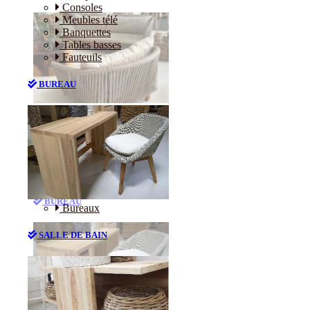
Consoles
Meubles télé
Banquettes
Tables basses
Fauteuils
BUREAU
Canapés
Consoles
Meubles télé
Banquettes
Tables basses
Fauteuils
BUREAU
Bureaux
SALLE DE BAIN