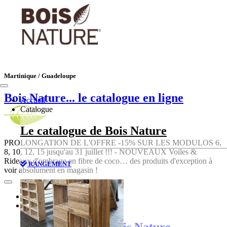
Martinique / Guadeloupe
Bois Nature
... le catalogue en ligne
Accueil
Catalogue
Le catalogue de Bois Nature
PROLONGATION DE L'OFFRE -15% SUR LES MODULOS 6,
8, 10, 12, 15 jusqu'au 31 juillet !!! - NOUVEAUX Voiles &
Rideaux d'ombrage en fibre de coco… des produits d'exception à
RANGEMENT
voir absolument en magasin !
Accueil
Catalogue
Le catalogue de Bois Nature