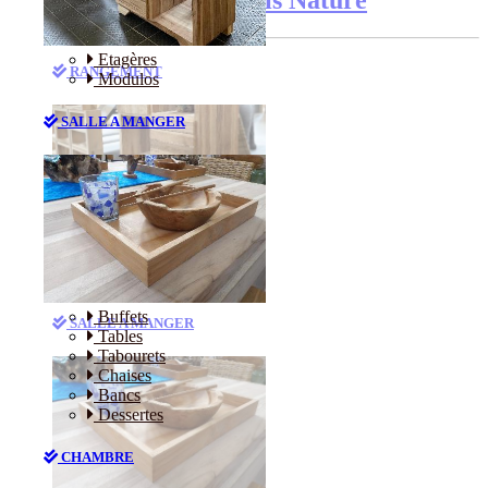
Etagères
RANGEMENT
Modulos
SALLE A MANGER
Etagères
Modulos
Buffets
SALLE A MANGER
Tables
Tabourets
Chaises
Bancs
Dessertes
CHAMBRE