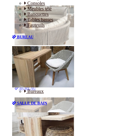
Consoles
Meubles télé
Banquettes
Tables basses
Fauteuils
BUREAU
Canapés
Consoles
Meubles télé
Banquettes
Tables basses
Fauteuils
BUREAU
Bureaux
SALLE DE BAIN