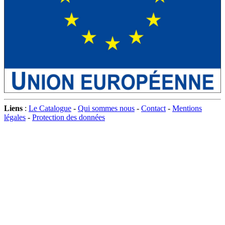
Liens
:
Le Catalogue
-
Qui sommes nous
-
Contact
-
Mentions
légales
-
Protection des données