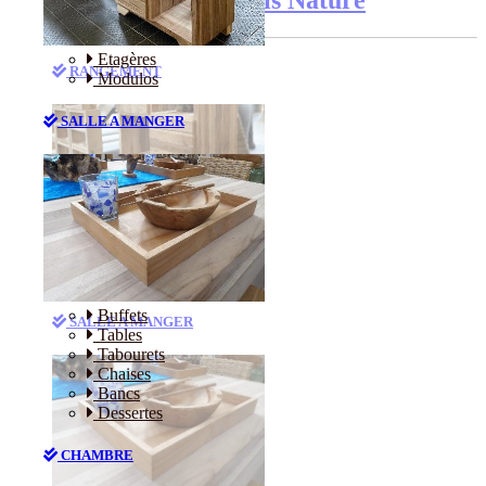
Etagères
RANGEMENT
Modulos
SALLE A MANGER
Etagères
Modulos
Buffets
SALLE A MANGER
Tables
Tabourets
Chaises
Bancs
Dessertes
CHAMBRE