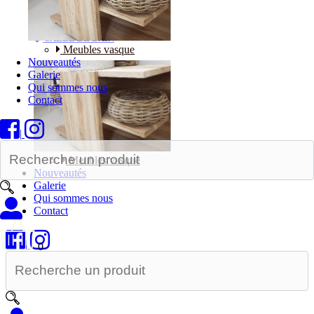
Bureaux
SALLE DE BAIN
Meubles vasque
Nouveautés
Galerie
Qui sommes nous
Contact
|
Meubles vasque
Nouveautés
Galerie
Qui sommes nous
Contact
|
0