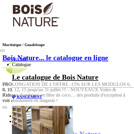
Martinique / Guadeloupe
Bois Nature
... le catalogue en ligne
Accueil
Catalogue
Le catalogue de Bois Nature
PROLONGATION DE L'OFFRE -15% SUR LES MODULOS 6,
8, 10, 12, 15 jusqu'au 31 juillet !!! - NOUVEAUX Voiles &
Rideaux d'ombrage en fibre de coco… des produits d'exception à
RANGEMENT
voir absolument en magasin !
Accueil
Catalogue
Le catalogue de Bois Nature